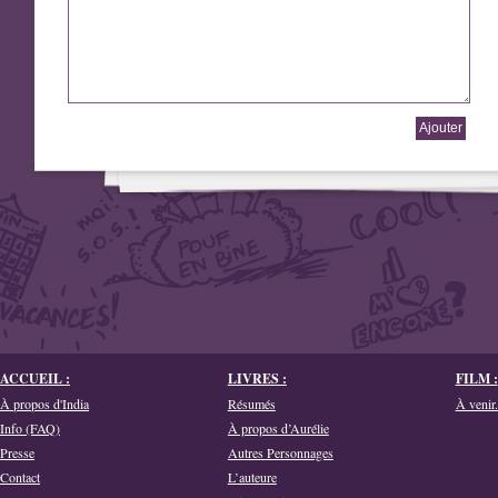
ACCUEIL :
LIVRES :
FILM :
À propos d'India
Résumés
À venir.
Info (FAQ)
À propos d’Aurélie
Presse
Autres Personnages
Contact
L’auteure