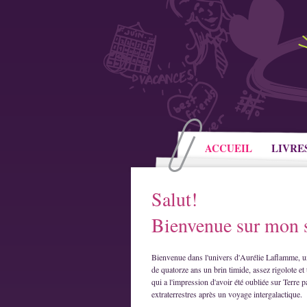
ACCUEIL
LIVRE
Salut!
Bienvenue sur mon s
Bienvenue dans l'univers d'Aurélie Laflamme, u
de quatorze ans un brin timide, assez rigolote et 
qui a l'impression d'avoir été oubliée sur Terre p
extraterrestres après un voyage intergalactique.