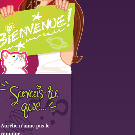
Aurélie n'aime pas le
camping.