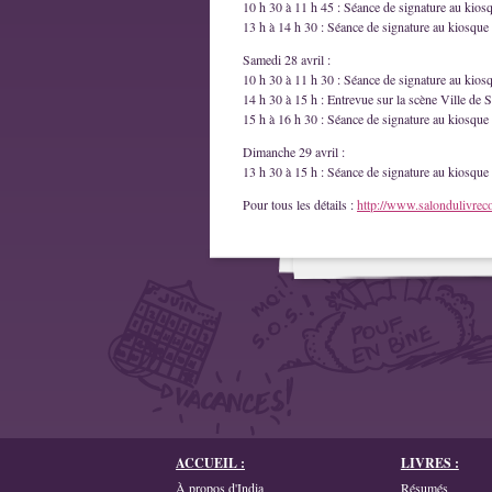
10 h 30 à 11 h 45 : Séance de signature au kios
13 h à 14 h 30 : Séance de signature au kiosque 
Samedi 28 avril :
10 h 30 à 11 h 30 : Séance de signature au kios
14 h 30 à 15 h : Entrevue sur la scène Ville de S
15 h à 16 h 30 : Séance de signature au kiosque 
Dimanche 29 avril :
13 h 30 à 15 h : Séance de signature au kiosque 
Pour tous les détails :
http://www.salondulivrec
ACCUEIL :
LIVRES :
À propos d'India
Résumés