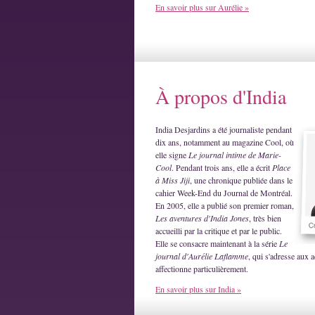
En savoir plus sur Aurélie »
À propos d'India
India Desjardins a été journaliste pendant
dix ans, notamment au magazine Cool, où
elle signe
Le journal intime de Marie-
Cool
. Pendant trois ans, elle a écrit
Place
à Miss Jiji
, une chronique publiée dans le
cahier Week-End du Journal de Montréal.
En 2005, elle a publié son premier roman,
Les aventures d'India Jones
, très bien
accueilli par la critique et par le public.
Elle se consacre maintenant à la série
Le
journal d'Aurélie Laflamme
, qui s'adresse aux a
affectionne particulièrement.
En savoir plus sur India »