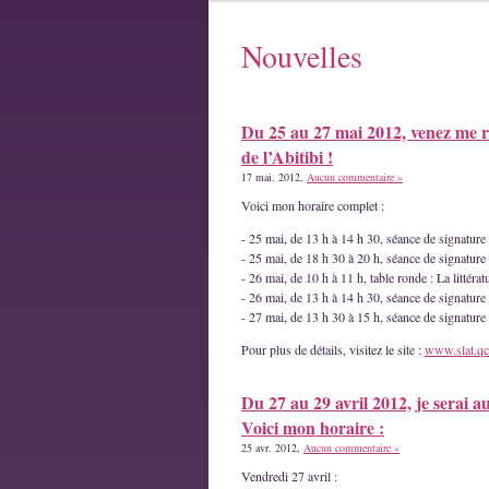
Nouvelles
Du 25 au 27 mai 2012, venez me r
de l’Abitibi !
17 mai. 2012,
Aucun commentaire »
Voici mon horaire complet :
- 25 mai, de 13 h à 14 h 30, séance de signatur
- 25 mai, de 18 h 30 à 20 h, séance de signature
- 26 mai, de 10 h à 11 h, table ronde : La littéra
- 26 mai, de 13 h à 14 h 30, séance de signature
- 27 mai, de 13 h 30 à 15 h, séance de signatur
Pour plus de détails, visitez le site :
www.slat.qc
Du 27 au 29 avril 2012, je serai a
Voici mon horaire :
25 avr. 2012,
Aucun commentaire »
Vendredi 27 avril :