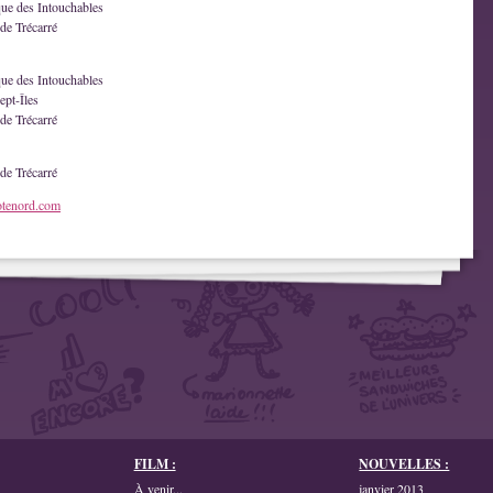
que des Intouchables
de Trécarré
que des Intouchables
ept-Îles
de Trécarré
de Trécarré
otenord.com
FILM :
NOUVELLES :
À venir...
janvier 2013