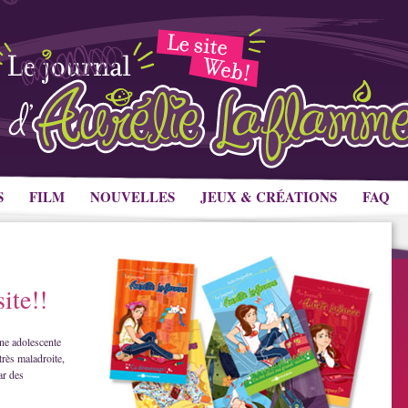
S
FILM
NOUVELLES
JEUX & CRÉATIONS
FAQ
ite!!
ne adolescente
très maladroite,
ar des