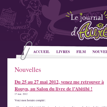
ACCUEIL
LIVRES
FILM
NOUVE
Nouvelles
Du 25 au 27 mai 2012, venez me retrouver à
Rouyn, au Salon du livre de l’Abitibi !
17 mai. 2012
Voici mon horaire complet :