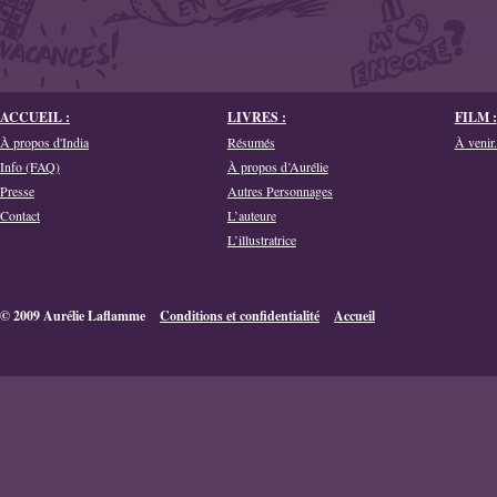
ACCUEIL :
LIVRES :
FILM :
À propos d'India
Résumés
À venir.
Info (FAQ)
À propos d’Aurélie
Presse
Autres Personnages
Contact
L’auteure
L’illustratrice
© 2009 Aurélie Laflamme
Conditions et confidentialité
Accueil