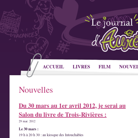
ACCUEIL
LIVRES
FILM
NOUVE
Nouvelles
Du 30 mars au 1er avril 2012, je serai au
Salon du livre de Trois-Rivières :
29 mar. 2012
Le 30 mars :
19 h à 20 h 30 : au kiosque des Intouchables