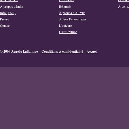
À propos d'India
Résumés
À venir.
Info (FAQ)
À propos d’Aurélie
Presse
Autres Personnages
Contact
L’auteure
L’illustratrice
© 2009 Aurélie Laflamme
Conditions et confidentialité
Accueil