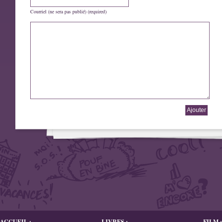
Courriel (ne sera pas publié) (required)
ACCUEIL :
LIVRES :
FILM :