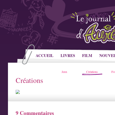
ACCUEIL
LIVRES
FILM
NOUVE
Jeux
Créations
Fo
Créations
9 Commentaires