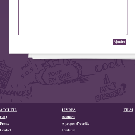
ACCUEIL
LIVRES
FILM
FAQ
Résumés
À venir.
Presse
À propos d’Aurélie
Contact
L’auteure