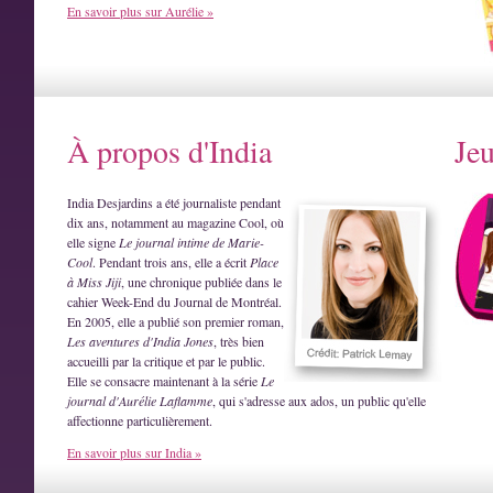
En savoir plus sur Aurélie »
À propos d'India
Je
India Desjardins a été journaliste pendant
dix ans, notamment au magazine Cool, où
elle signe
Le journal intime de Marie-
Cool
. Pendant trois ans, elle a écrit
Place
à Miss Jiji
, une chronique publiée dans le
cahier Week-End du Journal de Montréal.
En 2005, elle a publié son premier roman,
Les aventures d'India Jones
, très bien
accueilli par la critique et par le public.
Elle se consacre maintenant à la série
Le
journal d'Aurélie Laflamme
, qui s'adresse aux ados, un public qu'elle
affectionne particulièrement.
En savoir plus sur India »