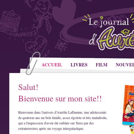
ACCUEIL
LIVRES
FILM
NOUVE
Salut!
Bienvenue sur mon site!!
Bienvenue dans l'univers d'Aurélie Laflamme, une adolescente
de quatorze ans un brin timide, assez rigolote et très maladroite,
qui a l'impression d'avoir été oubliée sur Terre par des
extraterrestres après un voyage intergalactique.