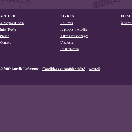
ACCUEIL :
LIVRES :
FILM :
À propos d'India
Résumés
À venir.
Info (FAQ)
À propos d’Aurélie
Presse
Autres Personnages
Contact
L’auteure
L’illustratrice
© 2009 Aurélie Laflamme
Conditions et confidentialité
Accueil