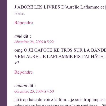
J’ADORE LES LIVRES D’Aurélie Laflamme et j’a
sorte.
Répondre
amé
dit :
décembre 24, 2009 à 5:22
omg Ö JE CAPOTE KE TROS SUR LA BAN
VRM AURELIE LAFLAMME PIS J’AI HÂTE D
<3
Répondre
cathou
dit :
décembre 23, 2009 à 4:50
jai trop hate de voire le film…je suis trop impass
mimaginer les personnage avc leur vrai face…Y