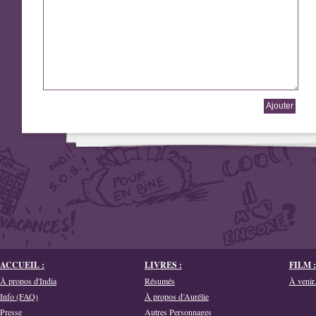
ACCUEIL :
LIVRES :
FILM :
À propos d'India
Résumés
À venir.
Info (FAQ)
À propos d’Aurélie
Presse
Autres Personnages