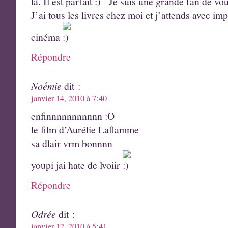
là. Il est parfait
Je suis une grande fan de vou
J’ai tous les livres chez moi et j’attends avec im
cinéma
Répondre
Noémie
dit :
janvier 14, 2010 à 7:40
enfinnnnnnnnnnn :O
le film d’Aurélie Laflamme
sa dlair vrm bonnnn
youpi jai hate de lvoiir
Répondre
Odrée
dit :
janvier 12, 2010 à 5:41