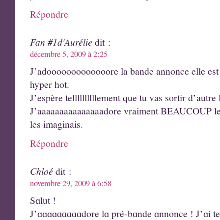
Répondre
Fan #1d'Aurélie
dit :
décembre 5, 2009 à 2:25
J’adooooooooooooore la bande annonce elle est fulll
hyper hot.
J’espère tellllllllllement que tu vas sortir d’autre 
J’aaaaaaaaaaaaaaadore vraiment BEAUCOUP les 
les imaginais.
Répondre
Chloé
dit :
novembre 29, 2009 à 6:58
Sɑlut !
J’ɑɑɑɑɑɑɑɑɑdore lɑ pré-bɑnde ɑnnonce ! J’ɑi tel