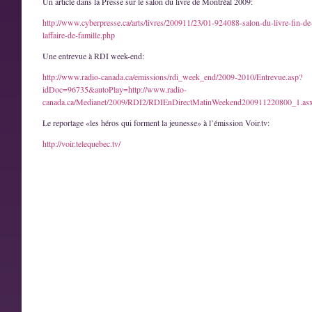
Un article dans la Presse sur le salon du livre de Montréal 2009:
http://www.cyberpresse.ca/arts/livres/200911/23/01-924088-salon-du-livre-fin-de
laffaire-de-famille.php
Une entrevue à RDI week-end:
http://www.radio-canada.ca/emissions/rdi_week_end/2009-2010/Entrevue.asp?
idDoc=96735&autoPlay=http://www.radio-
canada.ca/Medianet/2009/RDI2/RDIEnDirectMatinWeekend200911220800_1.as
Le reportage «les héros qui forment la jeunesse» à l’émission Voir.tv:
http://voir.telequebec.tv/