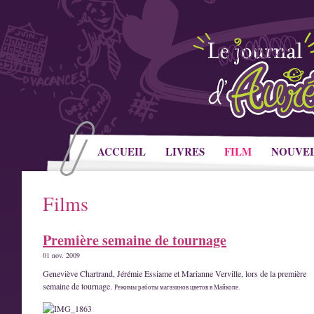
ACCUEIL
LIVRES
FILM
NOUVE
Films
Première semaine de tournage
01 nov. 2009
Geneviève Chartrand, Jérémie Essiame et Marianne Verville, lors de la première
semaine de tournage.
Режимы
работы магазинов цветов в Майкопе
.