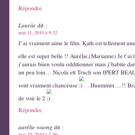
Répondre
Lauriie
dit :
mai 11, 2010 à 9:32
J’ai vraiment aime le film. Kath est tellement un
elle est super belle !! Aurélie,(Marianne) Je t’a
j’aurais biien voulu odditionner mais j’habite da
un peu loin… Nicola ett Truch son IPERT BEAU 
sont vraiment chanceuse
. Huummm….!! Bravo 
de voir le 2
Répondre
aurélie wuong
dit :
mai 10, 2010 à 7:30