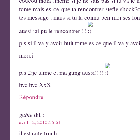
coucou india (meme si je ne sais pas si tu va le l
tome mais es-ce-que ta rencontrer stefie shock?c
tes message . mais si tu la connu ben moi ses lo
aussi jai pu le rencontrer !!
p.s:si il va y avoir huit tome es ce que il va y avo
merci
p.s.2:je taime et ma gang aussi!!!!
bye bye XxX
Répondre
gabie
dit :
avril 12, 2010 à 5:51
il est cute truch