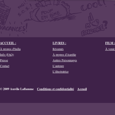
ACCUEIL :
LIVRES :
FILM :
À propos d'India
Résumés
À venir.
Info (FAQ)
À propos d’Aurélie
Presse
Autres Personnages
Contact
L’auteure
L’illustratrice
© 2009 Aurélie Laflamme
Conditions et confidentialité
Accueil