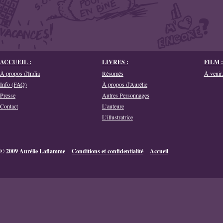
ACCUEIL :
LIVRES :
FILM :
À propos d'India
Résumés
À venir.
Info (FAQ)
À propos d’Aurélie
Presse
Autres Personnages
Contact
L’auteure
L’illustratrice
© 2009 Aurélie Laflamme
Conditions et confidentialité
Accueil