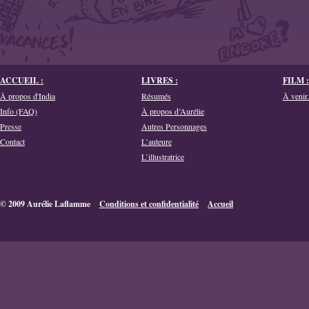
ACCUEIL :
LIVRES :
FILM :
À propos d'India
Résumés
À venir.
Info (FAQ)
À propos d’Aurélie
Presse
Autres Personnages
Contact
L’auteure
L’illustratrice
© 2009 Aurélie Laflamme
Conditions et confidentialité
Accueil