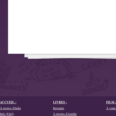
ACCUEIL :
LIVRES :
FILM :
À propos d'India
Résumés
À venir.
Info (FAQ)
À propos d’Aurélie