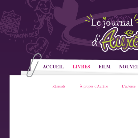
ACCUEIL
LIVRES
FILM
NOUVE
Résumés
À propos d’Aurélie
L’auteure