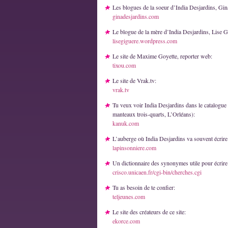
Les blogues de la soeur d’India Desjardins, Gin
ginadesjardins.com
Le blogue de la mère d’India Desjardins, Lise G
lisegiguere.wordpress.com
Le site de Maxime Goyette, reporter web:
tixou.com
Le site de Vrak.tv:
vrak.tv
Tu veux voir India Desjardins dans le catalogue
manteaux trois-quarts, L’Orléans):
kanuk.com
L’auberge où India Desjardins va souvent écrire
lapinsonniere.com
Un dictionnaire des synonymes utile pour écrire
crisco.unicaen.fr/cgi-bin/cherches.cgi
Tu as besoin de te confier:
teljeunes.com
Le site des créateurs de ce site:
ekorce.com