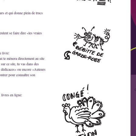
rs et qui donne plein de trucs
ulent se faire dire «les vraies
 livre:
ui te mènera directement au site
 sur ce site, tu vas dans des
 dédicaces» ou encore «Auteurs
contrer pour connaître son
livres en ligne: