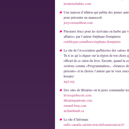
lesintouchables.com
Une maison d’édition qui publie des jeunes auteu
pour présenter un manuscrit:
joeycornuediteur.com
Plusieurs trucs pour les écrivains en herbe qui ve
affaires» par l’auteur Stéphane Dompierre:
coteblogue.ca/authors/stephane-dompierre
Le site de l’Association québécoise des salons du
Tu n’as qu’à cliquer sur la région de ton choix q
officiel de ce salon du livre. Ensuite, quand tu es
sections comme «Programmation», «Séances de
présents» et tu choisis l’auteur que tu veux ren
horaire!
aqsl.org
Des sites de librairies où tu peux commander les 
livresquebecois.com
librairiepantoute.com
renaud-bray.com
archambault.ca
Le site d’Infoman:
radio-canada.ca/emissions/infoman/saison10