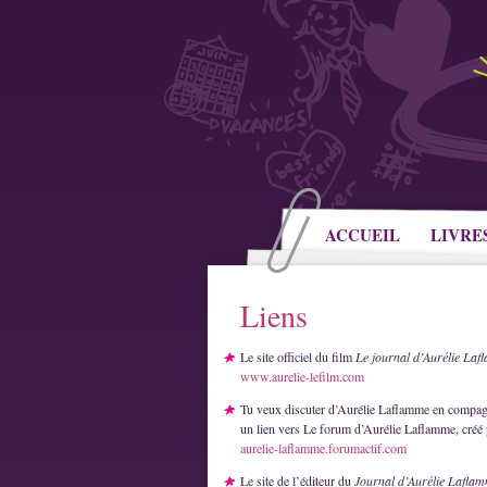
ACCUEIL
LIVRE
Liens
Le site officiel du film
Le journal d’Aurélie La
www.aurelie-lefilm.com
Tu veux discuter d’Aurélie Laflamme en compag
un lien vers Le forum d’Aurélie Laflamme, créé 
aurelie-laflamme.forumactif.com
Le site de l’éditeur du
Journal d’Aurélie Lafla