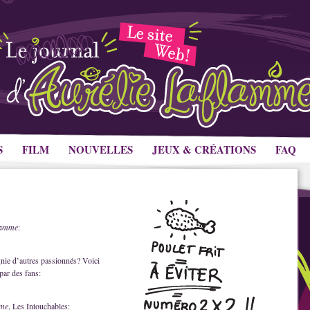
S
FILM
NOUVELLES
JEUX & CRÉATIONS
FAQ
flamme
:
nie d’autres passionnés? Voici
par des fans:
mme
, Les Intouchables: