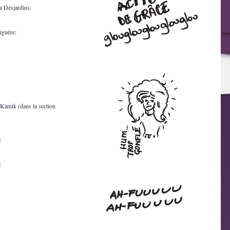
a Desjardins:
iguère:
 Kanuk (dans la section
:
: