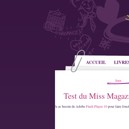
ACCUEIL
LIVRE
Jeux
Test du Miss Magaz
Tu as besoin de Adobe
Flash Player 10
pour faire fonct