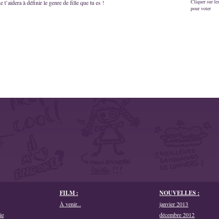
Cliquer sur les
 t’aidera à définir le genre de fille que tu es !
pour voter
FILM :
NOUVELLES :
À venir...
janvier 2013
ie
décembre 2012