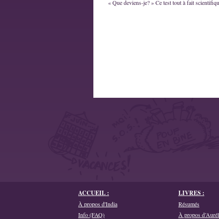
« Que deviens-je? » Ce test tout à fait scientifique
ACCUEIL :
LIVRES :
À propos d'India
Résumés
Info (FAQ)
À propos d’Aurél