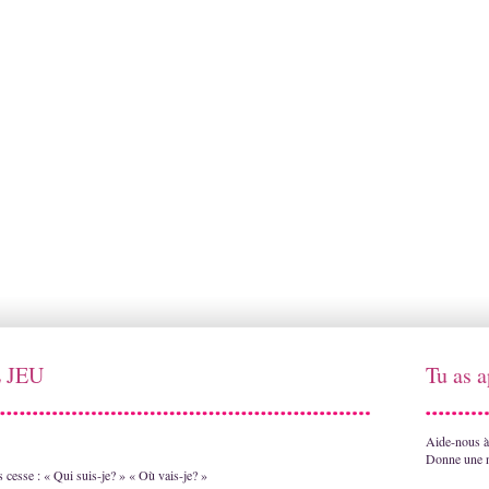
 JEU
Tu as a
Aide-nous à 
Donne une n
s cesse : « Qui suis-je? » « Où vais-je? »