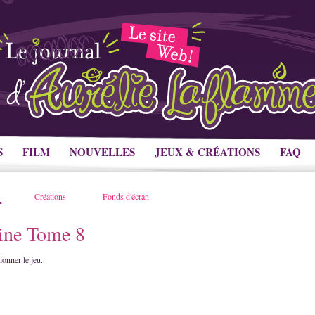
S
FILM
NOUVELLES
JEUX & CRÉATIONS
FAQ
Créations
Fonds d'écran
ine Tome 8
ionner le jeu.