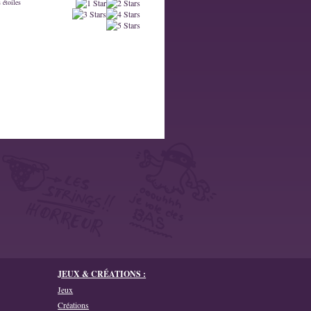
 étoiles
JEUX & CRÉATIONS :
Jeux
Créations