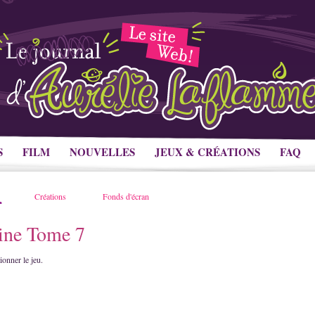
S
FILM
NOUVELLES
JEUX & CRÉATIONS
FAQ
Créations
Fonds d'écran
ine Tome 7
ionner le jeu.