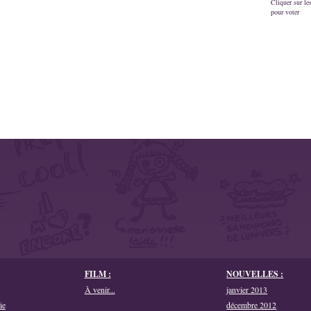
Cliquer sur les
pour voter
FILM :
NOUVELLES :
À venir...
janvier 2013
ie
décembre 2012