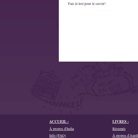
Fais le test pour le savoir!
ACCUEIL :
LIVRES :
À propos d'India
Résumés
Info (FAQ)
À propos d’Aurél