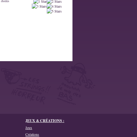
 étoiles
JEUX & CRÉATIONS :
Jeux
Créations