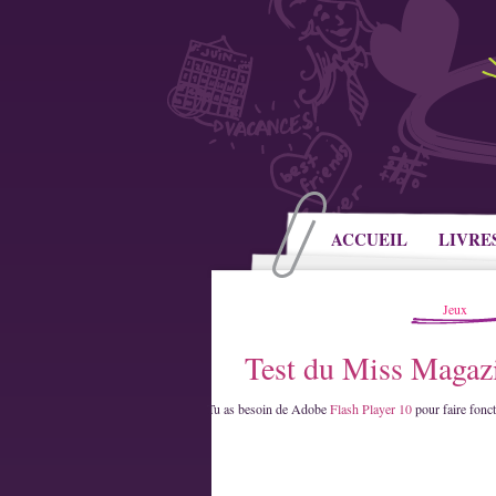
ACCUEIL
LIVRE
Jeux
Test du Miss Magaz
Tu as besoin de Adobe
Flash Player 10
pour faire fonct