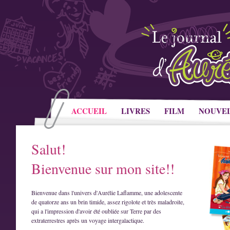
ACCUEIL
LIVRES
FILM
NOUVE
Salut!
Bienvenue sur mon site!!
Bienvenue dans l'univers d'Aurélie Laflamme, une adolescente
de quatorze ans un brin timide, assez rigolote et très maladroite,
qui a l'impression d'avoir été oubliée sur Terre par des
extraterrestres après un voyage intergalactique.