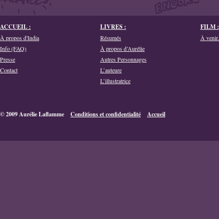
ACCUEIL :
LIVRES :
FILM :
À propos d'India
Résumés
À venir.
Info (FAQ)
À propos d’Aurélie
Presse
Autres Personnages
Contact
L’auteure
L’illustratrice
© 2009 Aurélie Laflamme
Conditions et confidentialité
Accueil