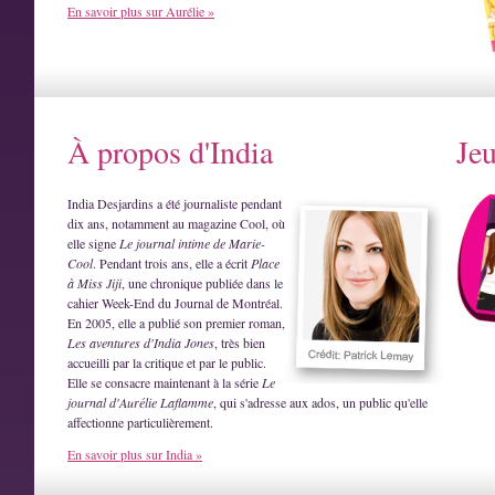
En savoir plus sur Aurélie »
À propos d'India
Je
India Desjardins a été journaliste pendant
dix ans, notamment au magazine Cool, où
elle signe
Le journal intime de Marie-
Cool
. Pendant trois ans, elle a écrit
Place
à Miss Jiji
, une chronique publiée dans le
cahier Week-End du Journal de Montréal.
En 2005, elle a publié son premier roman,
Les aventures d'India Jones
, très bien
accueilli par la critique et par le public.
Elle se consacre maintenant à la série
Le
journal d'Aurélie Laflamme
, qui s'adresse aux ados, un public qu'elle
affectionne particulièrement.
En savoir plus sur India »