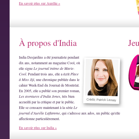
En savoir plus sur Aurélie »
À propos d'India
Je
India Desjardins a été journaliste pendant
dix ans, notamment au magazine Cool, où
elle signe
Le journal intime de Marie-
Cool
. Pendant trois ans, elle a écrit
Place
à Miss Jiji
, une chronique publiée dans le
cahier Week-End du Journal de Montréal.
En 2005, elle a publié son premier roman,
Les aventures d'India Jones
, très bien
accueilli par la critique et par le public.
Elle se consacre maintenant à la série
Le
journal d'Aurélie Laflamme
, qui s'adresse aux ados, un public qu'elle
affectionne particulièrement.
En savoir plus sur India »