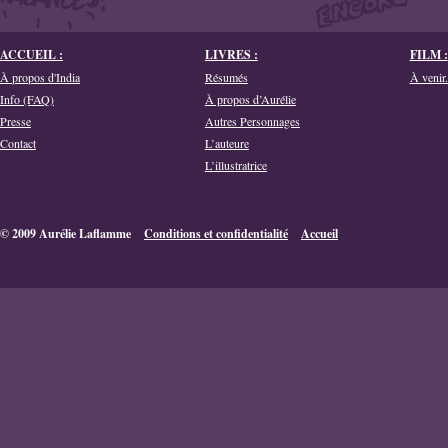
ACCUEIL :
LIVRES :
FILM :
À propos d'India
Résumés
À venir.
Info (FAQ)
À propos d’Aurélie
Presse
Autres Personnages
Contact
L’auteure
L’illustratrice
© 2009 Aurélie Laflamme
Conditions et confidentialité
Accueil