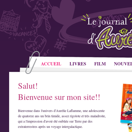
ACCUEIL
LIVRES
FILM
NOUVE
Salut!
Bienvenue sur mon site!!
Bienvenue dans l'univers d'Aurélie Laflamme, une adolescente
de quatorze ans un brin timide, assez rigolote et très maladroite,
qui a l'impression d'avoir été oubliée sur Terre par des
extraterrestres après un voyage intergalactique.