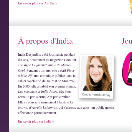
En savoir plus sur Aurélie »
À propos d'India
Je
India Desjardins a été journaliste pendant
dix ans, notamment au magazine Cool, où
elle signe
Le journal intime de Marie-
Cool
. Pendant trois ans, elle a écrit
Place
à Miss Jiji
, une chronique publiée dans le
cahier Week-End du Journal de Montréal.
En 2005, elle a publié son premier roman,
Les aventures d'India Jones
, très bien
accueilli par la critique et par le public.
Elle se consacre maintenant à la série
Le
journal d'Aurélie Laflamme
, qui s'adresse aux ados, un public qu'elle
affectionne particulièrement.
En savoir plus sur India »