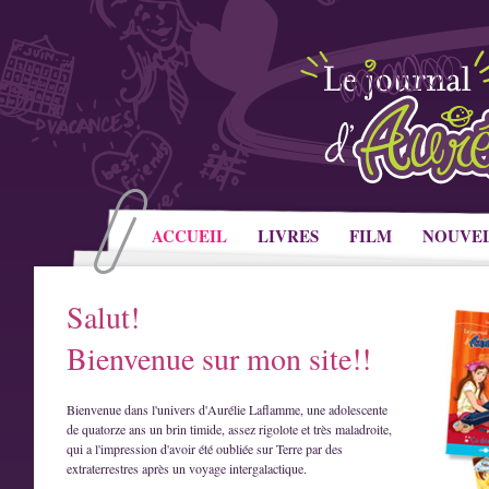
ACCUEIL
LIVRES
FILM
NOUVE
Salut!
Bienvenue sur mon site!!
Bienvenue dans l'univers d'Aurélie Laflamme, une adolescente
de quatorze ans un brin timide, assez rigolote et très maladroite,
qui a l'impression d'avoir été oubliée sur Terre par des
extraterrestres après un voyage intergalactique.