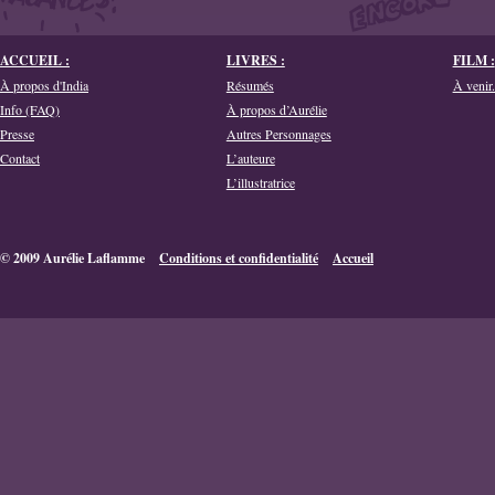
ACCUEIL :
LIVRES :
FILM :
À propos d'India
Résumés
À venir.
Info (FAQ)
À propos d’Aurélie
Presse
Autres Personnages
Contact
L’auteure
L’illustratrice
© 2009 Aurélie Laflamme
Conditions et confidentialité
Accueil