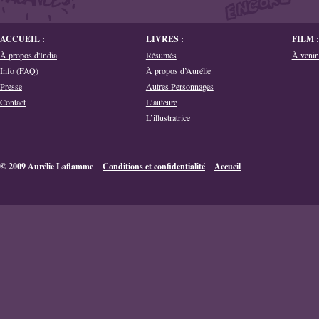
ACCUEIL :
LIVRES :
FILM :
À propos d'India
Résumés
À venir.
Info (FAQ)
À propos d’Aurélie
Presse
Autres Personnages
Contact
L’auteure
L’illustratrice
© 2009 Aurélie Laflamme
Conditions et confidentialité
Accueil