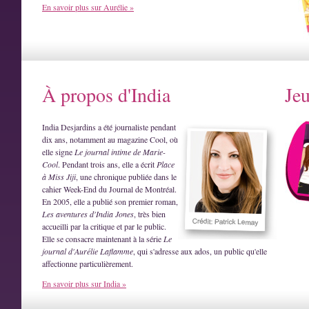
En savoir plus sur Aurélie »
À propos d'India
Je
India Desjardins a été journaliste pendant
dix ans, notamment au magazine Cool, où
elle signe
Le journal intime de Marie-
Cool
. Pendant trois ans, elle a écrit
Place
à Miss Jiji
, une chronique publiée dans le
cahier Week-End du Journal de Montréal.
En 2005, elle a publié son premier roman,
Les aventures d'India Jones
, très bien
accueilli par la critique et par le public.
Elle se consacre maintenant à la série
Le
journal d'Aurélie Laflamme
, qui s'adresse aux ados, un public qu'elle
affectionne particulièrement.
En savoir plus sur India »