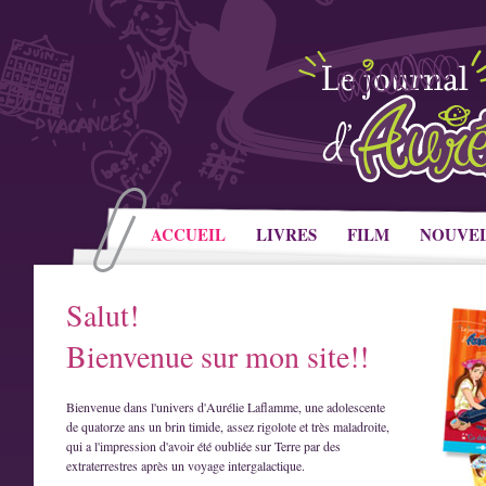
ACCUEIL
LIVRES
FILM
NOUVE
Salut!
Bienvenue sur mon site!!
Bienvenue dans l'univers d'Aurélie Laflamme, une adolescente
de quatorze ans un brin timide, assez rigolote et très maladroite,
qui a l'impression d'avoir été oubliée sur Terre par des
extraterrestres après un voyage intergalactique.