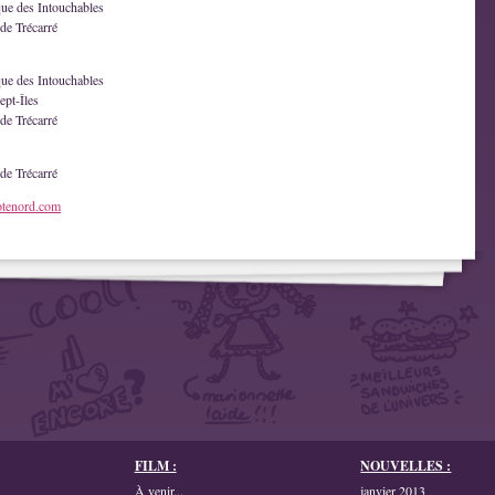
que des Intouchables
de Trécarré
que des Intouchables
ept-Îles
de Trécarré
de Trécarré
otenord.com
FILM :
NOUVELLES :
À venir...
janvier 2013