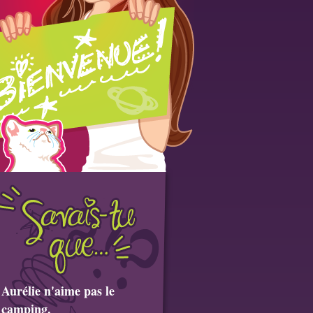
Aurélie n'aime pas le
camping.