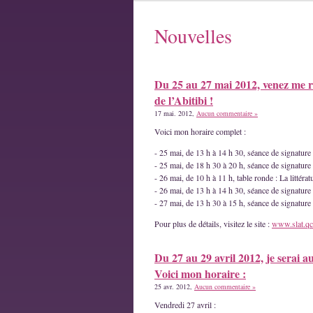
Nouvelles
Du 25 au 27 mai 2012, venez me r
de l’Abitibi !
17 mai. 2012,
Aucun commentaire »
Voici mon horaire complet :
- 25 mai, de 13 h à 14 h 30, séance de signatur
- 25 mai, de 18 h 30 à 20 h, séance de signature
- 26 mai, de 10 h à 11 h, table ronde : La littéra
- 26 mai, de 13 h à 14 h 30, séance de signature
- 27 mai, de 13 h 30 à 15 h, séance de signatur
Pour plus de détails, visitez le site :
www.slat.qc
Du 27 au 29 avril 2012, je serai a
Voici mon horaire :
25 avr. 2012,
Aucun commentaire »
Vendredi 27 avril :