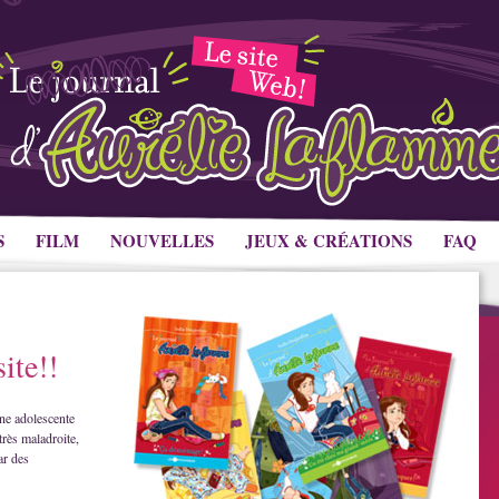
S
FILM
NOUVELLES
JEUX & CRÉATIONS
FAQ
ite!!
ne adolescente
très maladroite,
ar des