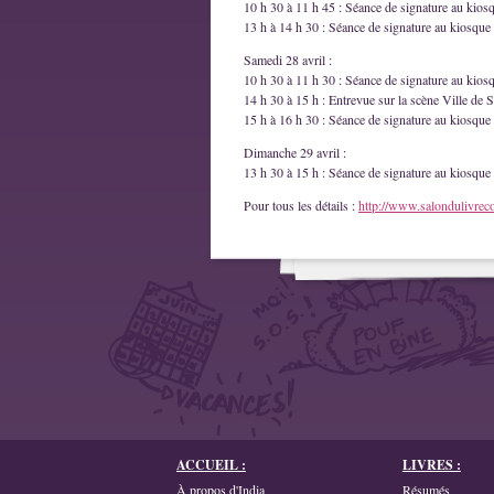
10 h 30 à 11 h 45 : Séance de signature au kios
13 h à 14 h 30 : Séance de signature au kiosque 
Samedi 28 avril :
10 h 30 à 11 h 30 : Séance de signature au kios
14 h 30 à 15 h : Entrevue sur la scène Ville de S
15 h à 16 h 30 : Séance de signature au kiosque 
Dimanche 29 avril :
13 h 30 à 15 h : Séance de signature au kiosque 
Pour tous les détails :
http://www.salondulivrec
ACCUEIL :
LIVRES :
À propos d'India
Résumés