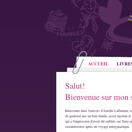
ACCUEIL
LIVRE
Salut!
Bienvenue sur mon s
Bienvenue dans l'univers d'Aurélie Laflamme, u
de quatorze ans un brin timide, assez rigolote et 
qui a l'impression d'avoir été oubliée sur Terre p
extraterrestres après un voyage intergalactique.