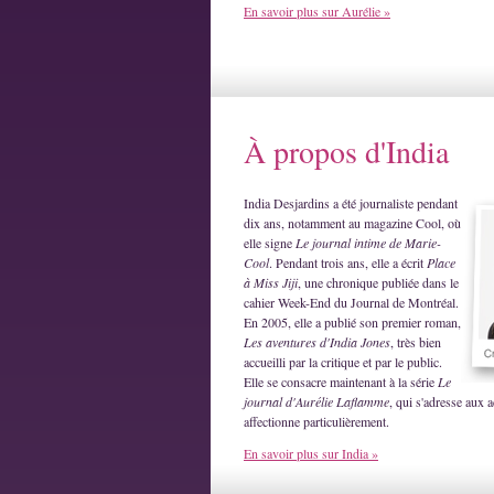
En savoir plus sur Aurélie »
À propos d'India
India Desjardins a été journaliste pendant
dix ans, notamment au magazine Cool, où
elle signe
Le journal intime de Marie-
Cool
. Pendant trois ans, elle a écrit
Place
à Miss Jiji
, une chronique publiée dans le
cahier Week-End du Journal de Montréal.
En 2005, elle a publié son premier roman,
Les aventures d'India Jones
, très bien
accueilli par la critique et par le public.
Elle se consacre maintenant à la série
Le
journal d'Aurélie Laflamme
, qui s'adresse aux a
affectionne particulièrement.
En savoir plus sur India »