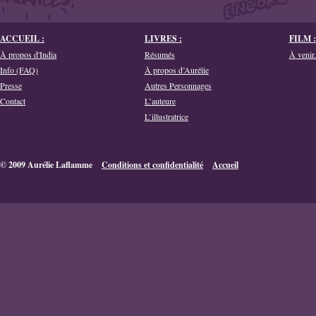
ACCUEIL :
LIVRES :
FILM :
À propos d'India
Résumés
À venir.
Info (FAQ)
À propos d’Aurélie
Presse
Autres Personnages
Contact
L’auteure
L’illustratrice
© 2009 Aurélie Laflamme
Conditions et confidentialité
Accueil