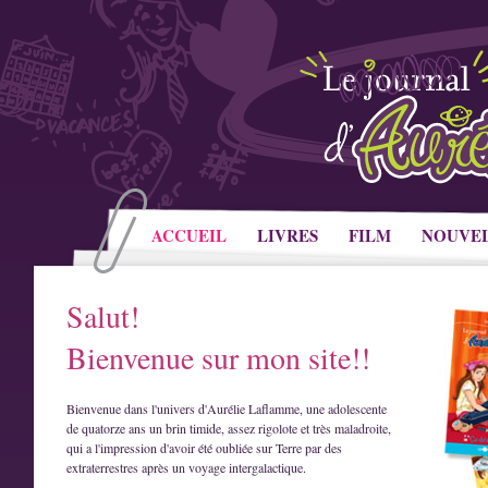
ACCUEIL
LIVRES
FILM
NOUVE
Salut!
Bienvenue sur mon site!!
Bienvenue dans l'univers d'Aurélie Laflamme, une adolescente
de quatorze ans un brin timide, assez rigolote et très maladroite,
qui a l'impression d'avoir été oubliée sur Terre par des
extraterrestres après un voyage intergalactique.