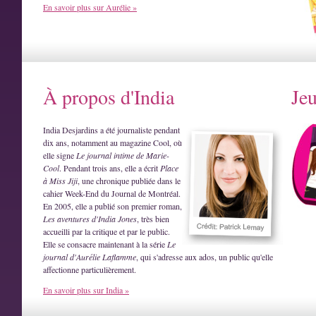
En savoir plus sur Aurélie »
À propos d'India
Je
India Desjardins a été journaliste pendant
dix ans, notamment au magazine Cool, où
elle signe
Le journal intime de Marie-
Cool
. Pendant trois ans, elle a écrit
Place
à Miss Jiji
, une chronique publiée dans le
cahier Week-End du Journal de Montréal.
En 2005, elle a publié son premier roman,
Les aventures d'India Jones
, très bien
accueilli par la critique et par le public.
Elle se consacre maintenant à la série
Le
journal d'Aurélie Laflamme
, qui s'adresse aux ados, un public qu'elle
affectionne particulièrement.
En savoir plus sur India »