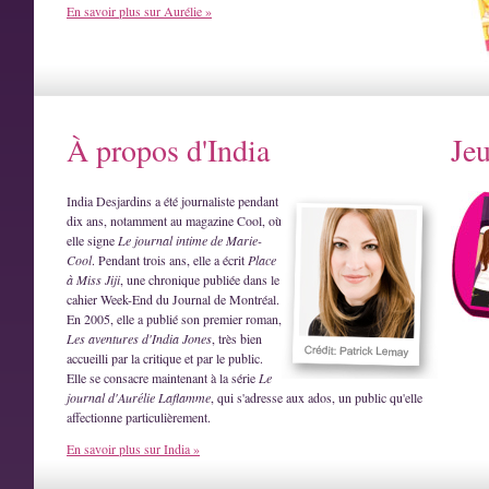
En savoir plus sur Aurélie »
À propos d'India
Je
India Desjardins a été journaliste pendant
dix ans, notamment au magazine Cool, où
elle signe
Le journal intime de Marie-
Cool
. Pendant trois ans, elle a écrit
Place
à Miss Jiji
, une chronique publiée dans le
cahier Week-End du Journal de Montréal.
En 2005, elle a publié son premier roman,
Les aventures d'India Jones
, très bien
accueilli par la critique et par le public.
Elle se consacre maintenant à la série
Le
journal d'Aurélie Laflamme
, qui s'adresse aux ados, un public qu'elle
affectionne particulièrement.
En savoir plus sur India »