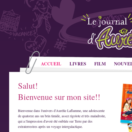
ACCUEIL
LIVRES
FILM
NOUVE
Salut!
Bienvenue sur mon site!!
Bienvenue dans l'univers d'Aurélie Laflamme, une adolescente
de quatorze ans un brin timide, assez rigolote et très maladroite,
qui a l'impression d'avoir été oubliée sur Terre par des
extraterrestres après un voyage intergalactique.