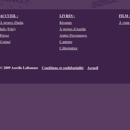
ACCUEIL :
LIVRES :
FILM :
À propos d'India
Résumés
À venir.
Info (FAQ)
À propos d’Aurélie
Presse
Autres Personnages
Contact
L’auteure
L’illustratrice
© 2009 Aurélie Laflamme
Conditions et confidentialité
Accueil