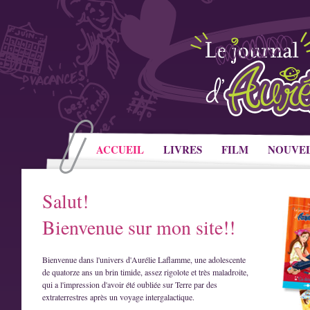
ACCUEIL
LIVRES
FILM
NOUVE
Salut!
Bienvenue sur mon site!!
Bienvenue dans l'univers d'Aurélie Laflamme, une adolescente
de quatorze ans un brin timide, assez rigolote et très maladroite,
qui a l'impression d'avoir été oubliée sur Terre par des
extraterrestres après un voyage intergalactique.