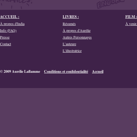
ACCUEIL :
LIVRES :
FILM :
À propos d'India
Résumés
À venir.
Info (FAQ)
À propos d’Aurélie
Presse
Autres Personnages
Contact
L’auteure
L’illustratrice
© 2009 Aurélie Laflamme
Conditions et confidentialité
Accueil