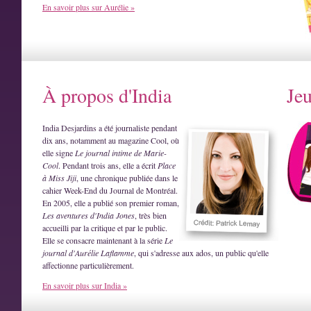
En savoir plus sur Aurélie »
À propos d'India
Je
India Desjardins a été journaliste pendant
dix ans, notamment au magazine Cool, où
elle signe
Le journal intime de Marie-
Cool
. Pendant trois ans, elle a écrit
Place
à Miss Jiji
, une chronique publiée dans le
cahier Week-End du Journal de Montréal.
En 2005, elle a publié son premier roman,
Les aventures d'India Jones
, très bien
accueilli par la critique et par le public.
Elle se consacre maintenant à la série
Le
journal d'Aurélie Laflamme
, qui s'adresse aux ados, un public qu'elle
affectionne particulièrement.
En savoir plus sur India »