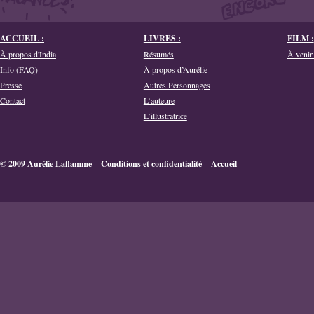
ACCUEIL :
LIVRES :
FILM :
À propos d'India
Résumés
À venir.
Info (FAQ)
À propos d’Aurélie
Presse
Autres Personnages
Contact
L’auteure
L’illustratrice
© 2009 Aurélie Laflamme
Conditions et confidentialité
Accueil