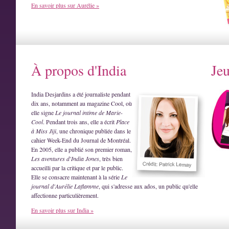
En savoir plus sur Aurélie »
À propos d'India
Je
India Desjardins a été journaliste pendant
dix ans, notamment au magazine Cool, où
elle signe
Le journal intime de Marie-
Cool
. Pendant trois ans, elle a écrit
Place
à Miss Jiji
, une chronique publiée dans le
cahier Week-End du Journal de Montréal.
En 2005, elle a publié son premier roman,
Les aventures d'India Jones
, très bien
accueilli par la critique et par le public.
Elle se consacre maintenant à la série
Le
journal d'Aurélie Laflamme
, qui s'adresse aux ados, un public qu'elle
affectionne particulièrement.
En savoir plus sur India »