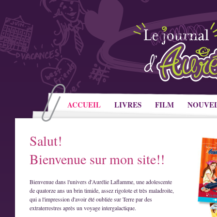
ACCUEIL
LIVRES
FILM
NOUVE
Salut!
Bienvenue sur mon site!!
Bienvenue dans l'univers d'Aurélie Laflamme, une adolescente
de quatorze ans un brin timide, assez rigolote et très maladroite,
qui a l'impression d'avoir été oubliée sur Terre par des
extraterrestres après un voyage intergalactique.