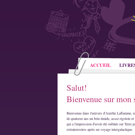
ACCUEIL
LIVRE
Salut!
Bienvenue sur mon s
Bienvenue dans l'univers d'Aurélie Laflamme, u
de quatorze ans un brin timide, assez rigolote et 
qui a l'impression d'avoir été oubliée sur Terre p
extraterrestres après un voyage intergalactique.