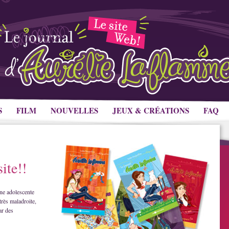
S
FILM
NOUVELLES
JEUX & CRÉATIONS
FAQ
ite!!
ne adolescente
très maladroite,
ar des