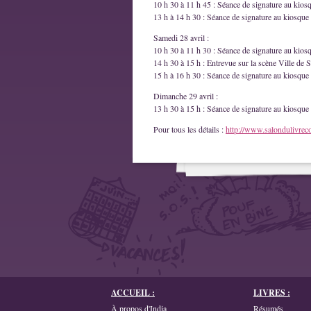
10 h 30 à 11 h 45 : Séance de signature au kios
13 h à 14 h 30 : Séance de signature au kiosque 
Samedi 28 avril :
10 h 30 à 11 h 30 : Séance de signature au kios
14 h 30 à 15 h : Entrevue sur la scène Ville de S
15 h à 16 h 30 : Séance de signature au kiosque 
Dimanche 29 avril :
13 h 30 à 15 h : Séance de signature au kiosque 
Pour tous les détails :
http://www.salondulivrec
ACCUEIL :
LIVRES :
À propos d'India
Résumés