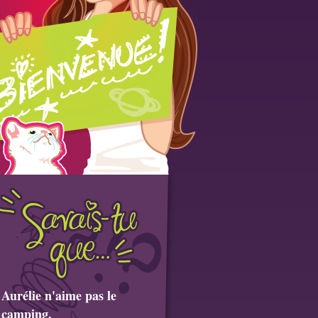
Aurélie n'aime pas le
camping.