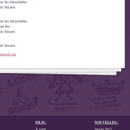
que des Intouchables
de Trécarré
que des Intouchables
ept-Îles
de Trécarré
de Trécarré
otenord.com
FILM :
NOUVELLES :
À venir...
janvier 2013