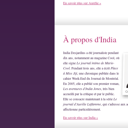
En savoir plus sur Aurélie »
À propos d'India
India Desjardins a été journaliste pendant
dix ans, notamment au magazine Cool, où
elle signe
Le journal intime de Marie-
Cool
. Pendant trois ans, elle a écrit
Place
à Miss Jiji
, une chronique publiée dans le
cahier Week-End du Journal de Montréal.
En 2005, elle a publié son premier roman,
Les aventures d'India Jones
, très bien
accueilli par la critique et par le public.
Elle se consacre maintenant à la série
Le
journal d'Aurélie Laflamme
, qui s'adresse aux a
affectionne particulièrement.
En savoir plus sur India »