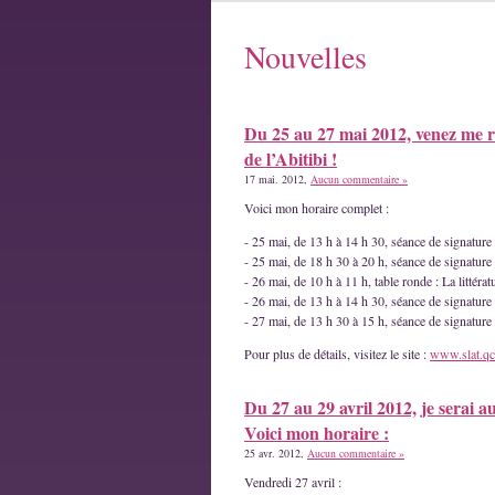
Nouvelles
Du 25 au 27 mai 2012, venez me r
de l’Abitibi !
17 mai. 2012,
Aucun commentaire »
Voici mon horaire complet :
- 25 mai, de 13 h à 14 h 30, séance de signatur
- 25 mai, de 18 h 30 à 20 h, séance de signature
- 26 mai, de 10 h à 11 h, table ronde : La littéra
- 26 mai, de 13 h à 14 h 30, séance de signature
- 27 mai, de 13 h 30 à 15 h, séance de signatur
Pour plus de détails, visitez le site :
www.slat.qc
Du 27 au 29 avril 2012, je serai a
Voici mon horaire :
25 avr. 2012,
Aucun commentaire »
Vendredi 27 avril :