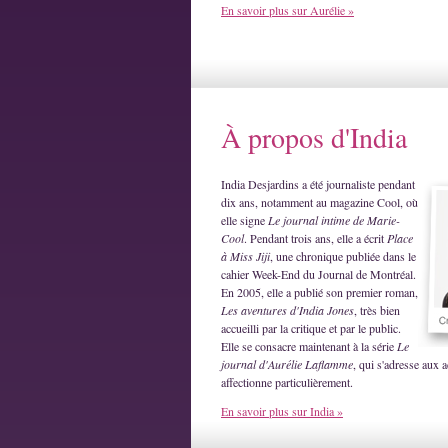
En savoir plus sur Aurélie »
À propos d'India
India Desjardins a été journaliste pendant
dix ans, notamment au magazine Cool, où
elle signe
Le journal intime de Marie-
Cool
. Pendant trois ans, elle a écrit
Place
à Miss Jiji
, une chronique publiée dans le
cahier Week-End du Journal de Montréal.
En 2005, elle a publié son premier roman,
Les aventures d'India Jones
, très bien
accueilli par la critique et par le public.
Elle se consacre maintenant à la série
Le
journal d'Aurélie Laflamme
, qui s'adresse aux a
affectionne particulièrement.
En savoir plus sur India »