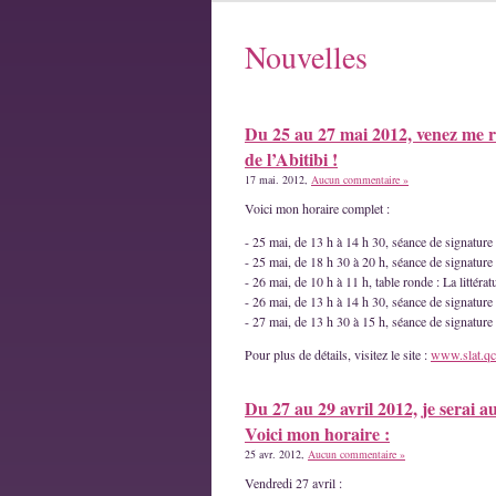
Nouvelles
Du 25 au 27 mai 2012, venez me r
de l’Abitibi !
17 mai. 2012,
Aucun commentaire »
Voici mon horaire complet :
- 25 mai, de 13 h à 14 h 30, séance de signatur
- 25 mai, de 18 h 30 à 20 h, séance de signature
- 26 mai, de 10 h à 11 h, table ronde : La littéra
- 26 mai, de 13 h à 14 h 30, séance de signature
- 27 mai, de 13 h 30 à 15 h, séance de signatur
Pour plus de détails, visitez le site :
www.slat.qc
Du 27 au 29 avril 2012, je serai a
Voici mon horaire :
25 avr. 2012,
Aucun commentaire »
Vendredi 27 avril :