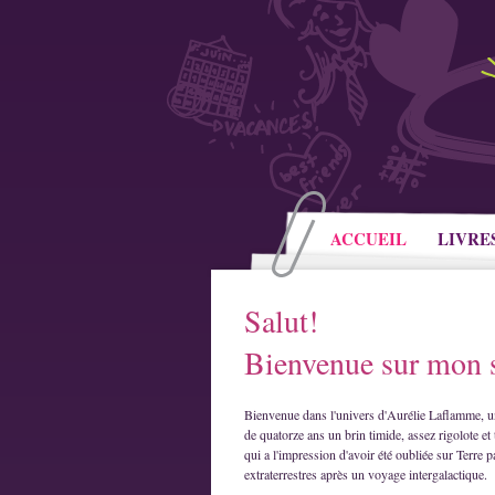
ACCUEIL
LIVRE
Salut!
Bienvenue sur mon s
Bienvenue dans l'univers d'Aurélie Laflamme, u
de quatorze ans un brin timide, assez rigolote et 
qui a l'impression d'avoir été oubliée sur Terre p
extraterrestres après un voyage intergalactique.