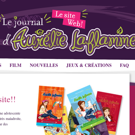
S
FILM
NOUVELLES
JEUX & CRÉATIONS
FAQ
ite!!
ne adolescente
très maladroite,
ar des