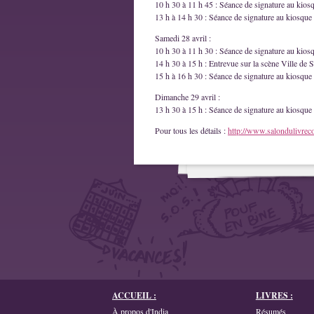
10 h 30 à 11 h 45 : Séance de signature au kios
13 h à 14 h 30 : Séance de signature au kiosque 
Samedi 28 avril :
10 h 30 à 11 h 30 : Séance de signature au kios
14 h 30 à 15 h : Entrevue sur la scène Ville de S
15 h à 16 h 30 : Séance de signature au kiosque 
Dimanche 29 avril :
13 h 30 à 15 h : Séance de signature au kiosque 
Pour tous les détails :
http://www.salondulivrec
ACCUEIL :
LIVRES :
À propos d'India
Résumés