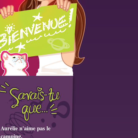
Aurélie n'aime pas le
camping.