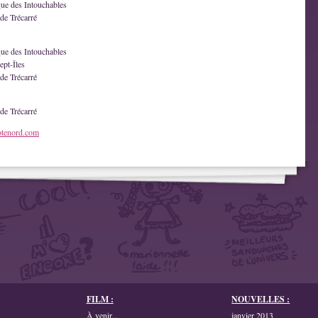
que des Intouchables
de Trécarré
que des Intouchables
ept-Îles
de Trécarré
de Trécarré
otenord.com
FILM :
NOUVELLES :
À venir...
janvier 2013