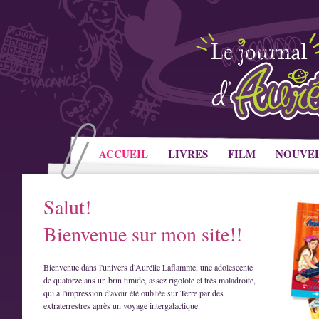
ACCUEIL
LIVRES
FILM
NOUVE
Salut!
Bienvenue sur mon site!!
Bienvenue dans l'univers d'Aurélie Laflamme, une adolescente
de quatorze ans un brin timide, assez rigolote et très maladroite,
qui a l'impression d'avoir été oubliée sur Terre par des
extraterrestres après un voyage intergalactique.