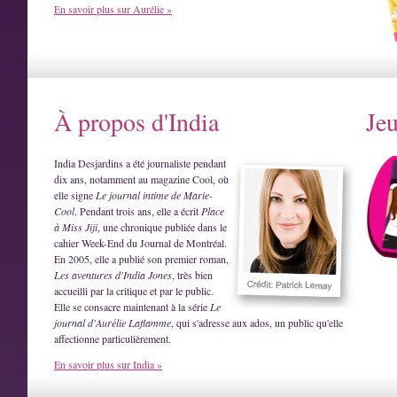
En savoir plus sur Aurélie »
À propos d'India
Je
India Desjardins a été journaliste pendant
dix ans, notamment au magazine Cool, où
elle signe
Le journal intime de Marie-
Cool
. Pendant trois ans, elle a écrit
Place
à Miss Jiji
, une chronique publiée dans le
cahier Week-End du Journal de Montréal.
En 2005, elle a publié son premier roman,
Les aventures d'India Jones
, très bien
accueilli par la critique et par le public.
Elle se consacre maintenant à la série
Le
journal d'Aurélie Laflamme
, qui s'adresse aux ados, un public qu'elle
affectionne particulièrement.
En savoir plus sur India »