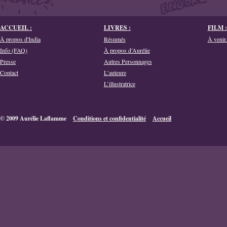
ACCUEIL :
LIVRES :
FILM :
À propos d'India
Résumés
À venir.
Info (FAQ)
À propos d’Aurélie
Presse
Autres Personnages
Contact
L’auteure
L’illustratrice
© 2009 Aurélie Laflamme
Conditions et confidentialité
Accueil