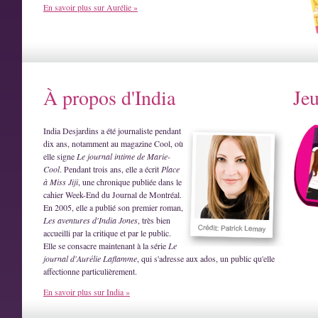
En savoir plus sur Aurélie »
À propos d'India
Je
India Desjardins a été journaliste pendant
dix ans, notamment au magazine Cool, où
elle signe
Le journal intime de Marie-
Cool
. Pendant trois ans, elle a écrit
Place
à Miss Jiji
, une chronique publiée dans le
cahier Week-End du Journal de Montréal.
En 2005, elle a publié son premier roman,
Les aventures d'India Jones
, très bien
accueilli par la critique et par le public.
Elle se consacre maintenant à la série
Le
journal d'Aurélie Laflamme
, qui s'adresse aux ados, un public qu'elle
affectionne particulièrement.
En savoir plus sur India »