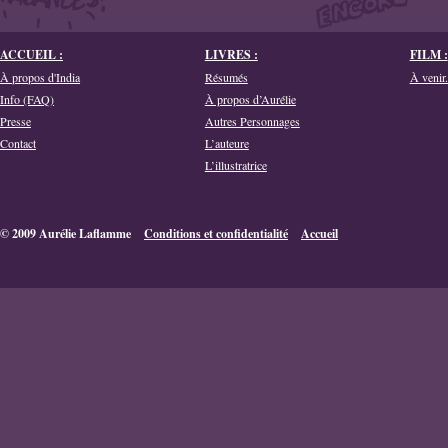
ACCUEIL :
LIVRES :
FILM :
À propos d'India
Résumés
À venir.
Info (FAQ)
À propos d’Aurélie
Presse
Autres Personnages
Contact
L’auteure
L’illustratrice
© 2009 Aurélie Laflamme
Conditions et confidentialité
Accueil