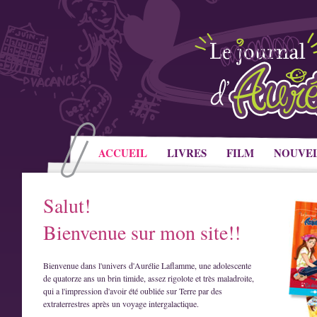
ACCUEIL
LIVRES
FILM
NOUVE
Salut!
Bienvenue sur mon site!!
Bienvenue dans l'univers d'Aurélie Laflamme, une adolescente
de quatorze ans un brin timide, assez rigolote et très maladroite,
qui a l'impression d'avoir été oubliée sur Terre par des
extraterrestres après un voyage intergalactique.