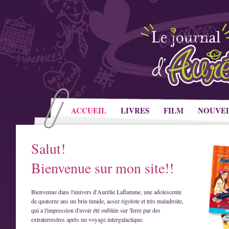
ACCUEIL
LIVRES
FILM
NOUVE
Salut!
Bienvenue sur mon site!!
Bienvenue dans l'univers d'Aurélie Laflamme, une adolescente
de quatorze ans un brin timide, assez rigolote et très maladroite,
qui a l'impression d'avoir été oubliée sur Terre par des
extraterrestres après un voyage intergalactique.