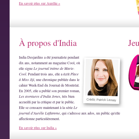
En savoir plus sur Aurélie »
À propos d'India
Je
India Desjardins a été journaliste pendant
dix ans, notamment au magazine Cool, où
elle signe
Le journal intime de Marie-
Cool
. Pendant trois ans, elle a écrit
Place
à Miss Jiji
, une chronique publiée dans le
cahier Week-End du Journal de Montréal.
En 2005, elle a publié son premier roman,
Les aventures d'India Jones
, très bien
accueilli par la critique et par le public.
Elle se consacre maintenant à la série
Le
journal d'Aurélie Laflamme
, qui s'adresse aux ados, un public qu'elle
affectionne particulièrement.
En savoir plus sur India »