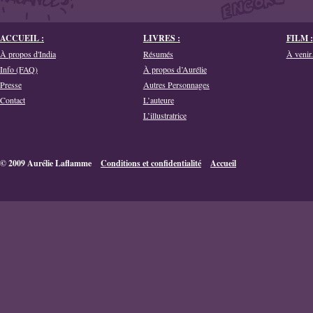
ACCUEIL :
LIVRES :
FILM :
À propos d'India
Résumés
À venir.
Info (FAQ)
À propos d’Aurélie
Presse
Autres Personnages
Contact
L’auteure
L’illustratrice
© 2009 Aurélie Laflamme
Conditions et confidentialité
Accueil