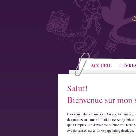
ACCUEIL
LIVRE
Salut!
Bienvenue sur mon s
Bienvenue dans l'univers d'Aurélie Laflamme, u
de quatorze ans un brin timide, assez rigolote et 
qui a l'impression d'avoir été oubliée sur Terre p
extraterrestres après un voyage intergalactique.