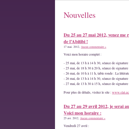
Nouvelles
Du 25 au 27 mai 2012, venez me r
de l’Abitibi !
17 mai. 2012,
Aucun commentaire »
Voici mon horaire complet :
- 25 mai, de 13 h à 14 h 30, séance de signatur
- 25 mai, de 18 h 30 à 20 h, séance de signature
- 26 mai, de 10 h à 11 h, table ronde : La littéra
- 26 mai, de 13 h à 14 h 30, séance de signature
- 27 mai, de 13 h 30 à 15 h, séance de signatur
Pour plus de détails, visitez le site :
www.slat.qc
Du 27 au 29 avril 2012, je serai a
Voici mon horaire :
25 avr. 2012,
Aucun commentaire »
Vendredi 27 avril :