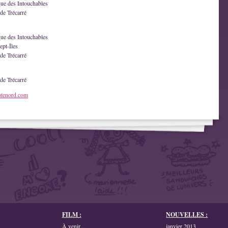
que des Intouchables
de Trécarré
que des Intouchables
ept-Îles
de Trécarré
de Trécarré
otenord.com
FILM :
NOUVELLES :
À venir...
janvier 2013