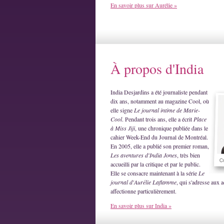
En savoir plus sur Aurélie »
À propos d'India
India Desjardins a été journaliste pendant
dix ans, notamment au magazine Cool, où
elle signe
Le journal intime de Marie-
Cool
. Pendant trois ans, elle a écrit
Place
à Miss Jiji
, une chronique publiée dans le
cahier Week-End du Journal de Montréal.
En 2005, elle a publié son premier roman,
Les aventures d'India Jones
, très bien
accueilli par la critique et par le public.
Elle se consacre maintenant à la série
Le
journal d'Aurélie Laflamme
, qui s'adresse aux a
affectionne particulièrement.
En savoir plus sur India »