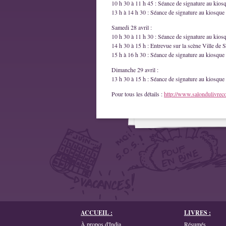
10 h 30 à 11 h 45 : Séance de signature au kios
13 h à 14 h 30 : Séance de signature au kiosque 
Samedi 28 avril :
10 h 30 à 11 h 30 : Séance de signature au kios
14 h 30 à 15 h : Entrevue sur la scène Ville de S
15 h à 16 h 30 : Séance de signature au kiosque 
Dimanche 29 avril :
13 h 30 à 15 h : Séance de signature au kiosque 
Pour tous les détails :
http://www.salondulivrec
ACCUEIL :
LIVRES :
À propos d'India
Résumés