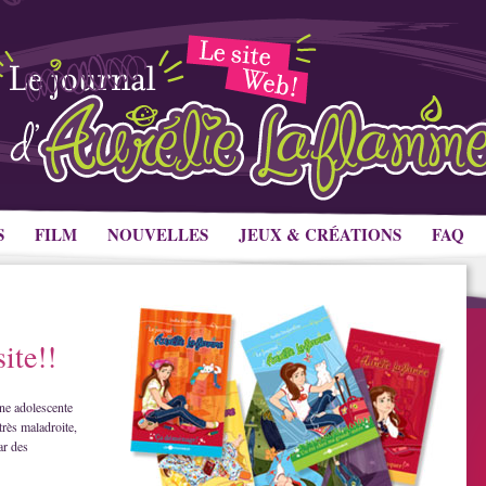
S
FILM
NOUVELLES
JEUX & CRÉATIONS
FAQ
ite!!
ne adolescente
très maladroite,
ar des