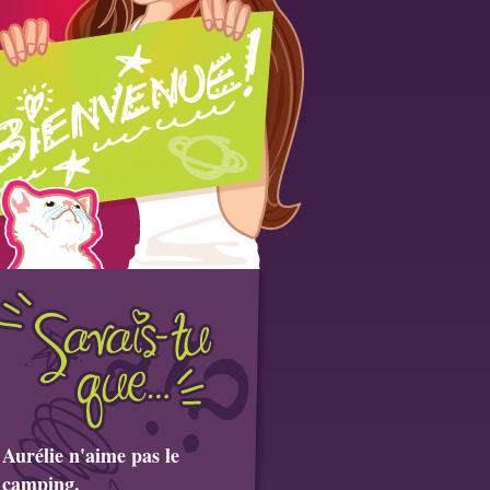
Aurélie n'aime pas le
camping.