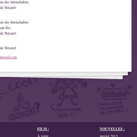
que des Intouchables
de Trécarré
que des Intouchables
ept-Îles
de Trécarré
de Trécarré
otenord.com
FILM :
NOUVELLES :
À venir...
janvier 2013