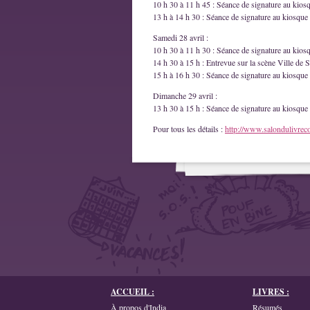
10 h 30 à 11 h 45 : Séance de signature au kios
13 h à 14 h 30 : Séance de signature au kiosque 
Samedi 28 avril :
10 h 30 à 11 h 30 : Séance de signature au kios
14 h 30 à 15 h : Entrevue sur la scène Ville de S
15 h à 16 h 30 : Séance de signature au kiosque 
Dimanche 29 avril :
13 h 30 à 15 h : Séance de signature au kiosque 
Pour tous les détails :
http://www.salondulivrec
ACCUEIL :
LIVRES :
À propos d'India
Résumés