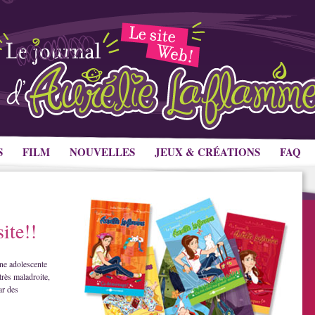
S
FILM
NOUVELLES
JEUX & CRÉATIONS
FAQ
ite!!
ne adolescente
très maladroite,
ar des