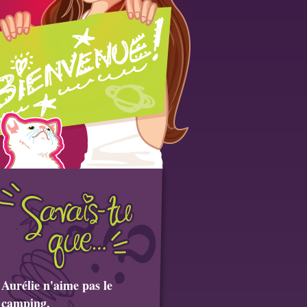
Aurélie n'aime pas le
camping.