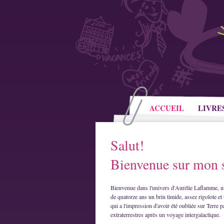
ACCUEIL
LIVRE
Salut!
Bienvenue sur mon s
Bienvenue dans l'univers d'Aurélie Laflamme, u
de quatorze ans un brin timide, assez rigolote et 
qui a l'impression d'avoir été oubliée sur Terre p
extraterrestres après un voyage intergalactique.