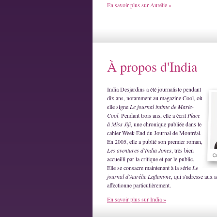
En savoir plus sur Aurélie »
À propos d'India
India Desjardins a été journaliste pendant
dix ans, notamment au magazine Cool, où
elle signe
Le journal intime de Marie-
Cool
. Pendant trois ans, elle a écrit
Place
à Miss Jiji
, une chronique publiée dans le
cahier Week-End du Journal de Montréal.
En 2005, elle a publié son premier roman,
Les aventures d'India Jones
, très bien
accueilli par la critique et par le public.
Elle se consacre maintenant à la série
Le
journal d'Aurélie Laflamme
, qui s'adresse aux a
affectionne particulièrement.
En savoir plus sur India »