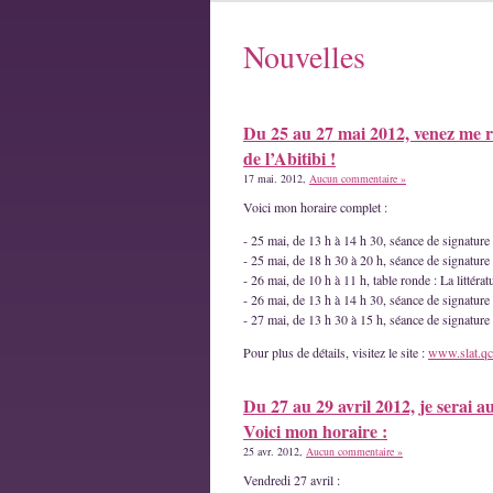
Nouvelles
Du 25 au 27 mai 2012, venez me r
de l’Abitibi !
17 mai. 2012,
Aucun commentaire »
Voici mon horaire complet :
- 25 mai, de 13 h à 14 h 30, séance de signatur
- 25 mai, de 18 h 30 à 20 h, séance de signature
- 26 mai, de 10 h à 11 h, table ronde : La littéra
- 26 mai, de 13 h à 14 h 30, séance de signature
- 27 mai, de 13 h 30 à 15 h, séance de signatur
Pour plus de détails, visitez le site :
www.slat.qc
Du 27 au 29 avril 2012, je serai a
Voici mon horaire :
25 avr. 2012,
Aucun commentaire »
Vendredi 27 avril :