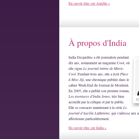
En savoir plus sur Aurélie »
À propos d'India
India Desjardins a été journaliste pendant
dix ans, notamment au magazine Cool, où
elle signe
Le journal intime de Marie-
Cool
. Pendant trois ans, elle a écrit
Place
à Miss Jiji
, une chronique publiée dans le
cahier Week-End du Journal de Montréal.
En 2005, elle a publié son premier roman,
Les aventures d'India Jones
, très bien
accueilli par la critique et par le public.
Elle se consacre maintenant à la série
Le
journal d'Aurélie Laflamme
, qui s'adresse aux a
affectionne particulièrement.
En savoir plus sur India »