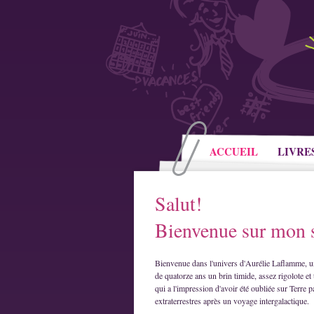
ACCUEIL
LIVRE
Salut!
Bienvenue sur mon s
Bienvenue dans l'univers d'Aurélie Laflamme, u
de quatorze ans un brin timide, assez rigolote et 
qui a l'impression d'avoir été oubliée sur Terre p
extraterrestres après un voyage intergalactique.