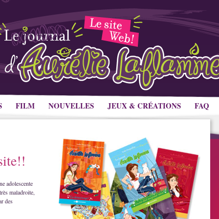
S
FILM
NOUVELLES
JEUX & CRÉATIONS
FAQ
ite!!
ne adolescente
très maladroite,
ar des