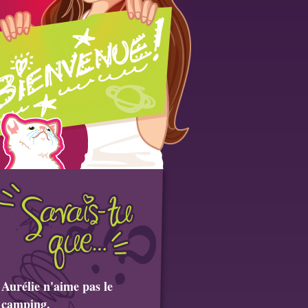
Aurélie n'aime pas le
camping.