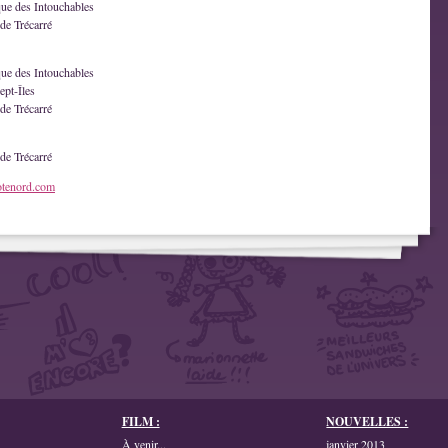
que des Intouchables
de Trécarré
que des Intouchables
ept-Îles
de Trécarré
de Trécarré
otenord.com
FILM :
NOUVELLES :
À venir...
janvier 2013