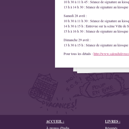
10 h 30 à 11 h 45 : Séance de signature au kios
13 h à 14 h 30 : Séance de signature au kiosque 
Samedi 28 avril :
10 h 30 à 11 h 30 : Séance de signature au kios
14 h 30 à 15 h : Entrevue sur la scène Ville de S
15 h à 16 h 30 : Séance de signature au kiosque 
Dimanche 29 avril :
13 h 30 à 15 h : Séance de signature au kiosque 
Pour tous les détails :
http://www.salondulivrec
ACCUEIL :
LIVRES :
À propos d'India
Résumés