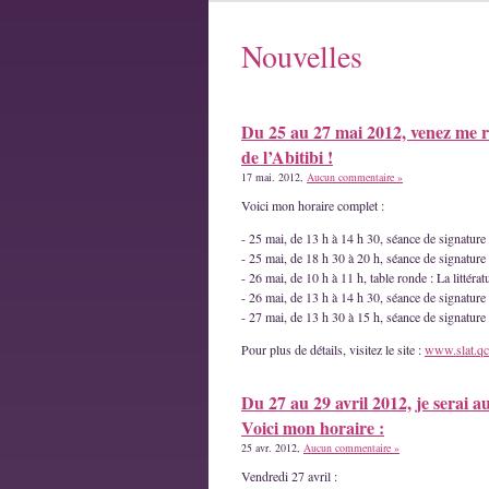
Nouvelles
Du 25 au 27 mai 2012, venez me r
de l’Abitibi !
17 mai. 2012,
Aucun commentaire »
Voici mon horaire complet :
- 25 mai, de 13 h à 14 h 30, séance de signatur
- 25 mai, de 18 h 30 à 20 h, séance de signature
- 26 mai, de 10 h à 11 h, table ronde : La littéra
- 26 mai, de 13 h à 14 h 30, séance de signature
- 27 mai, de 13 h 30 à 15 h, séance de signatur
Pour plus de détails, visitez le site :
www.slat.qc
Du 27 au 29 avril 2012, je serai a
Voici mon horaire :
25 avr. 2012,
Aucun commentaire »
Vendredi 27 avril :