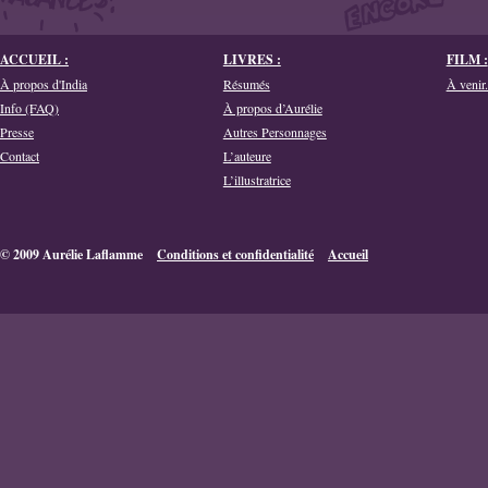
ACCUEIL :
LIVRES :
FILM :
À propos d'India
Résumés
À venir.
Info (FAQ)
À propos d’Aurélie
Presse
Autres Personnages
Contact
L’auteure
L’illustratrice
© 2009 Aurélie Laflamme
Conditions et confidentialité
Accueil