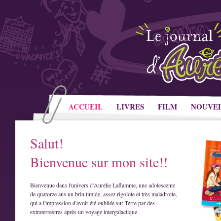
ACCUEIL
LIVRES
FILM
NOUVE
Salut!
Bienvenue sur mon site!!
Bienvenue dans l'univers d'Aurélie Laflamme, une adolescente
de quatorze ans un brin timide, assez rigolote et très maladroite,
qui a l'impression d'avoir été oubliée sur Terre par des
extraterrestres après un voyage intergalactique.