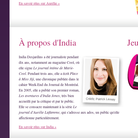
En savoir plus sur Aurélie »
À propos d'India
Je
India Desjardins a été journaliste pendant
dix ans, notamment au magazine Cool, où
elle signe
Le journal intime de Marie-
Cool
. Pendant trois ans, elle a écrit
Place
à Miss Jiji
, une chronique publiée dans le
cahier Week-End du Journal de Montréal.
En 2005, elle a publié son premier roman,
Les aventures d'India Jones
, très bien
accueilli par la critique et par le public.
Elle se consacre maintenant à la série
Le
journal d'Aurélie Laflamme
, qui s'adresse aux ados, un public qu'elle
affectionne particulièrement.
En savoir plus sur India »