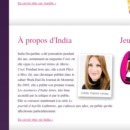
En savoir plus sur Aurélie »
À propos d'India
Je
India Desjardins a été journaliste pendant
dix ans, notamment au magazine Cool, où
elle signe
Le journal intime de Marie-
Cool
. Pendant trois ans, elle a écrit
Place
à Miss Jiji
, une chronique publiée dans le
cahier Week-End du Journal de Montréal.
En 2005, elle a publié son premier roman,
Les aventures d'India Jones
, très bien
accueilli par la critique et par le public.
Elle se consacre maintenant à la série
Le
journal d'Aurélie Laflamme
, qui s'adresse aux ados, un public qu'elle
affectionne particulièrement.
En savoir plus sur India »