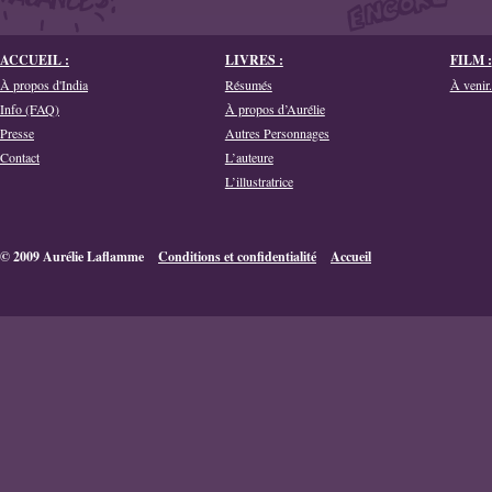
ACCUEIL :
LIVRES :
FILM :
À propos d'India
Résumés
À venir.
Info (FAQ)
À propos d’Aurélie
Presse
Autres Personnages
Contact
L’auteure
L’illustratrice
© 2009 Aurélie Laflamme
Conditions et confidentialité
Accueil