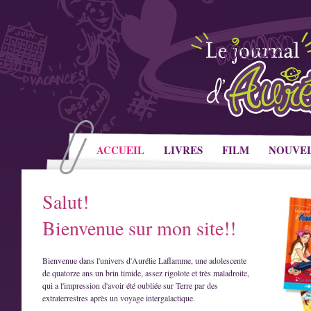
ACCUEIL
LIVRES
FILM
NOUVE
Salut!
Bienvenue sur mon site!!
Bienvenue dans l'univers d'Aurélie Laflamme, une adolescente
de quatorze ans un brin timide, assez rigolote et très maladroite,
qui a l'impression d'avoir été oubliée sur Terre par des
extraterrestres après un voyage intergalactique.