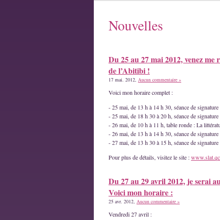
Nouvelles
Du 25 au 27 mai 2012, venez me r
de l’Abitibi !
17 mai. 2012,
Aucun commentaire »
Voici mon horaire complet :
- 25 mai, de 13 h à 14 h 30, séance de signatur
- 25 mai, de 18 h 30 à 20 h, séance de signature
- 26 mai, de 10 h à 11 h, table ronde : La littéra
- 26 mai, de 13 h à 14 h 30, séance de signature
- 27 mai, de 13 h 30 à 15 h, séance de signatur
Pour plus de détails, visitez le site :
www.slat.qc
Du 27 au 29 avril 2012, je serai a
Voici mon horaire :
25 avr. 2012,
Aucun commentaire »
Vendredi 27 avril :