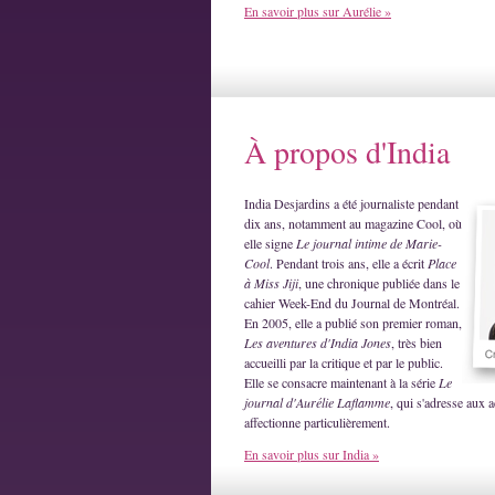
En savoir plus sur Aurélie »
À propos d'India
India Desjardins a été journaliste pendant
dix ans, notamment au magazine Cool, où
elle signe
Le journal intime de Marie-
Cool
. Pendant trois ans, elle a écrit
Place
à Miss Jiji
, une chronique publiée dans le
cahier Week-End du Journal de Montréal.
En 2005, elle a publié son premier roman,
Les aventures d'India Jones
, très bien
accueilli par la critique et par le public.
Elle se consacre maintenant à la série
Le
journal d'Aurélie Laflamme
, qui s'adresse aux a
affectionne particulièrement.
En savoir plus sur India »