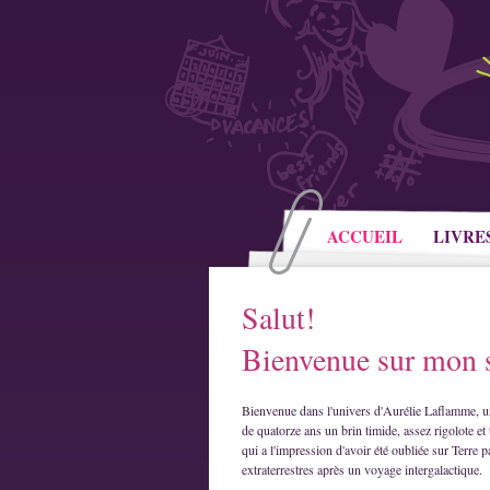
ACCUEIL
LIVRE
Salut!
Bienvenue sur mon s
Bienvenue dans l'univers d'Aurélie Laflamme, u
de quatorze ans un brin timide, assez rigolote et 
qui a l'impression d'avoir été oubliée sur Terre p
extraterrestres après un voyage intergalactique.