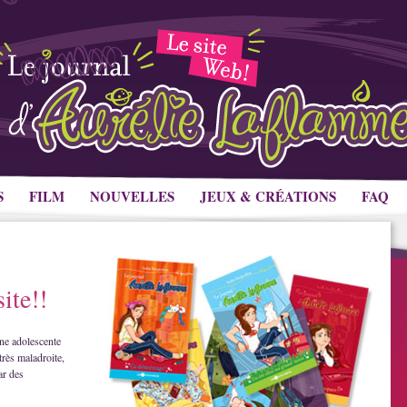
S
FILM
NOUVELLES
JEUX & CRÉATIONS
FAQ
ite!!
ne adolescente
très maladroite,
ar des