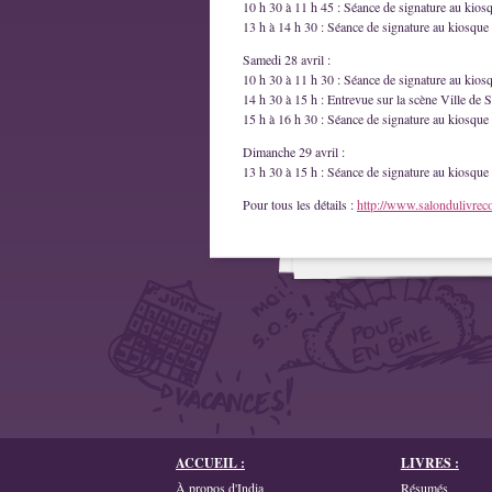
10 h 30 à 11 h 45 : Séance de signature au kios
13 h à 14 h 30 : Séance de signature au kiosque 
Samedi 28 avril :
10 h 30 à 11 h 30 : Séance de signature au kios
14 h 30 à 15 h : Entrevue sur la scène Ville de S
15 h à 16 h 30 : Séance de signature au kiosque 
Dimanche 29 avril :
13 h 30 à 15 h : Séance de signature au kiosque 
Pour tous les détails :
http://www.salondulivrec
ACCUEIL :
LIVRES :
À propos d'India
Résumés