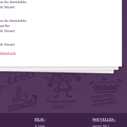
que des Intouchables
de Trécarré
que des Intouchables
ept-Îles
de Trécarré
de Trécarré
otenord.com
FILM :
NOUVELLES :
À venir...
janvier 2013