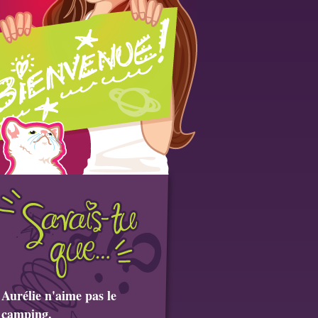
Aurélie n'aime pas le
camping.