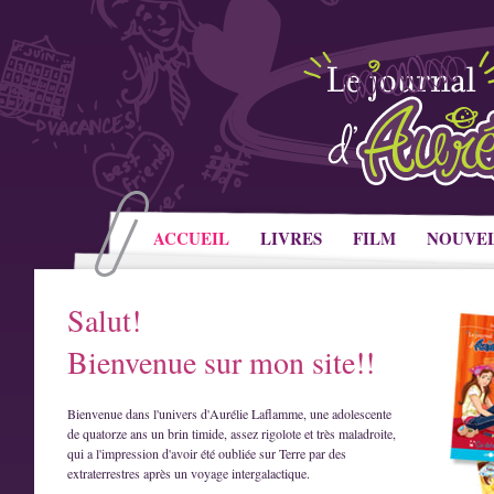
ACCUEIL
LIVRES
FILM
NOUVE
Salut!
Bienvenue sur mon site!!
Bienvenue dans l'univers d'Aurélie Laflamme, une adolescente
de quatorze ans un brin timide, assez rigolote et très maladroite,
qui a l'impression d'avoir été oubliée sur Terre par des
extraterrestres après un voyage intergalactique.