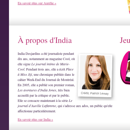
En savoir plus sur Aurélie »
À propos d'India
Je
India Desjardins a été journaliste pendant
dix ans, notamment au magazine Cool, où
elle signe
Le journal intime de Marie-
Cool
. Pendant trois ans, elle a écrit
Place
à Miss Jiji
, une chronique publiée dans le
cahier Week-End du Journal de Montréal.
En 2005, elle a publié son premier roman,
Les aventures d'India Jones
, très bien
accueilli par la critique et par le public.
Elle se consacre maintenant à la série
Le
journal d'Aurélie Laflamme
, qui s'adresse aux ados, un public qu'elle
affectionne particulièrement.
En savoir plus sur India »