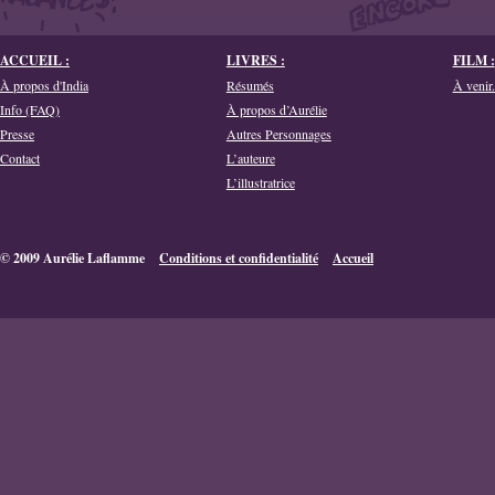
ACCUEIL :
LIVRES :
FILM :
À propos d'India
Résumés
À venir.
Info (FAQ)
À propos d’Aurélie
Presse
Autres Personnages
Contact
L’auteure
L’illustratrice
© 2009 Aurélie Laflamme
Conditions et confidentialité
Accueil