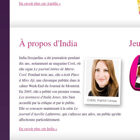
En savoir plus sur Aurélie »
À propos d'India
Je
India Desjardins a été journaliste pendant
dix ans, notamment au magazine Cool, où
elle signe
Le journal intime de Marie-
Cool
. Pendant trois ans, elle a écrit
Place
à Miss Jiji
, une chronique publiée dans le
cahier Week-End du Journal de Montréal.
En 2005, elle a publié son premier roman,
Les aventures d'India Jones
, très bien
accueilli par la critique et par le public.
Elle se consacre maintenant à la série
Le
journal d'Aurélie Laflamme
, qui s'adresse aux ados, un public qu'elle
affectionne particulièrement.
En savoir plus sur India »