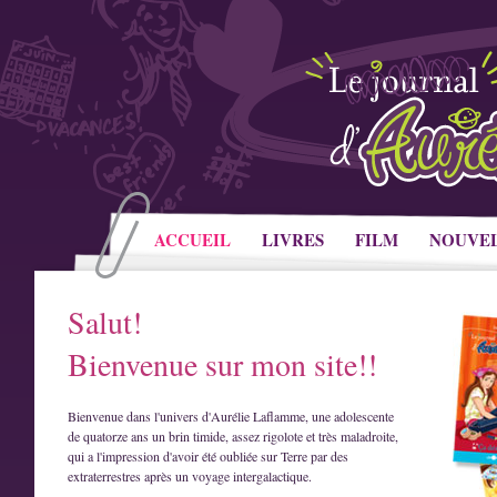
ACCUEIL
LIVRES
FILM
NOUVE
Salut!
Bienvenue sur mon site!!
Bienvenue dans l'univers d'Aurélie Laflamme, une adolescente
de quatorze ans un brin timide, assez rigolote et très maladroite,
qui a l'impression d'avoir été oubliée sur Terre par des
extraterrestres après un voyage intergalactique.