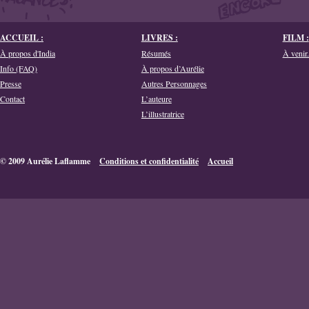
ACCUEIL :
LIVRES :
FILM :
À propos d'India
Résumés
À venir.
Info (FAQ)
À propos d’Aurélie
Presse
Autres Personnages
Contact
L’auteure
L’illustratrice
© 2009 Aurélie Laflamme
Conditions et confidentialité
Accueil