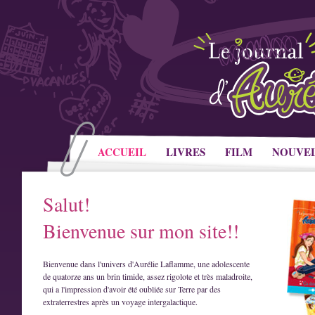
ACCUEIL
LIVRES
FILM
NOUVE
Salut!
Bienvenue sur mon site!!
Bienvenue dans l'univers d'Aurélie Laflamme, une adolescente
de quatorze ans un brin timide, assez rigolote et très maladroite,
qui a l'impression d'avoir été oubliée sur Terre par des
extraterrestres après un voyage intergalactique.