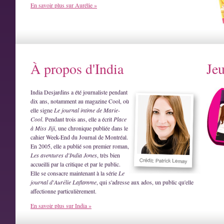
En savoir plus sur Aurélie »
À propos d'India
Je
India Desjardins a été journaliste pendant
dix ans, notamment au magazine Cool, où
elle signe
Le journal intime de Marie-
Cool
. Pendant trois ans, elle a écrit
Place
à Miss Jiji
, une chronique publiée dans le
cahier Week-End du Journal de Montréal.
En 2005, elle a publié son premier roman,
Les aventures d'India Jones
, très bien
accueilli par la critique et par le public.
Elle se consacre maintenant à la série
Le
journal d'Aurélie Laflamme
, qui s'adresse aux ados, un public qu'elle
affectionne particulièrement.
En savoir plus sur India »