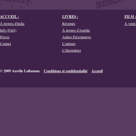
ACCUEIL :
LIVRES :
FILM :
À propos d'India
Résumés
À venir.
Info (FAQ)
À propos d’Aurélie
Presse
Autres Personnages
Contact
L’auteure
L’illustratrice
© 2009 Aurélie Laflamme
Conditions et confidentialité
Accueil