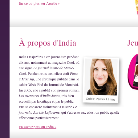
En savoir plus sur Aurélie »
À propos d'India
Je
India Desjardins a été journaliste pendant
dix ans, notamment au magazine Cool, où
elle signe
Le journal intime de Marie-
Cool
. Pendant trois ans, elle a écrit
Place
à Miss Jiji
, une chronique publiée dans le
cahier Week-End du Journal de Montréal.
En 2005, elle a publié son premier roman,
Les aventures d'India Jones
, très bien
accueilli par la critique et par le public.
Elle se consacre maintenant à la série
Le
journal d'Aurélie Laflamme
, qui s'adresse aux ados, un public qu'elle
affectionne particulièrement.
En savoir plus sur India »