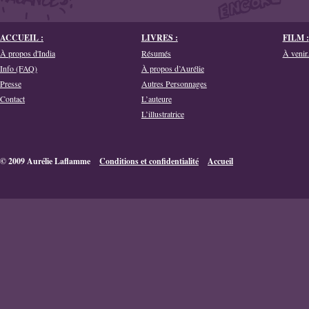
ACCUEIL :
LIVRES :
FILM :
À propos d'India
Résumés
À venir.
Info (FAQ)
À propos d’Aurélie
Presse
Autres Personnages
Contact
L’auteure
L’illustratrice
© 2009 Aurélie Laflamme
Conditions et confidentialité
Accueil