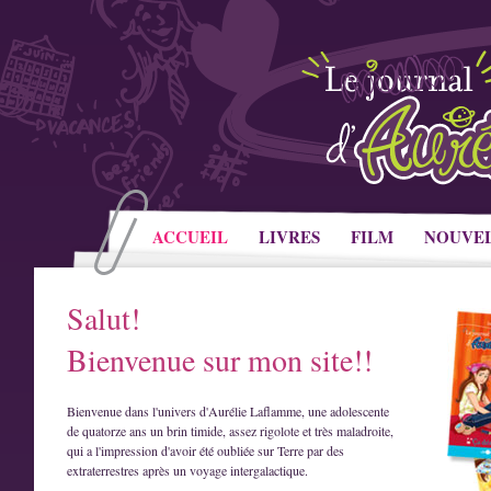
ACCUEIL
LIVRES
FILM
NOUVE
Salut!
Bienvenue sur mon site!!
Bienvenue dans l'univers d'Aurélie Laflamme, une adolescente
de quatorze ans un brin timide, assez rigolote et très maladroite,
qui a l'impression d'avoir été oubliée sur Terre par des
extraterrestres après un voyage intergalactique.