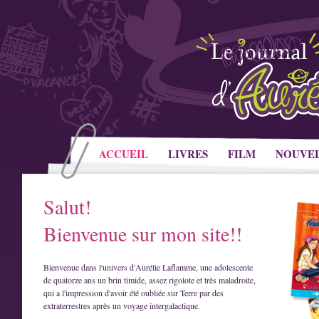
ACCUEIL
LIVRES
FILM
NOUVE
Salut!
Bienvenue sur mon site!!
Bienvenue dans l'univers d'Aurélie Laflamme, une adolescente
de quatorze ans un brin timide, assez rigolote et très maladroite,
qui a l'impression d'avoir été oubliée sur Terre par des
extraterrestres après un voyage intergalactique.