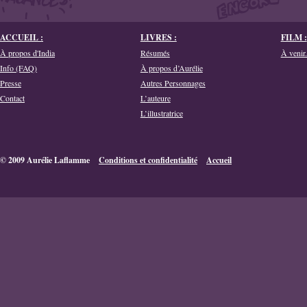
ACCUEIL :
LIVRES :
FILM :
À propos d'India
Résumés
À venir.
Info (FAQ)
À propos d’Aurélie
Presse
Autres Personnages
Contact
L’auteure
L’illustratrice
© 2009 Aurélie Laflamme
Conditions et confidentialité
Accueil