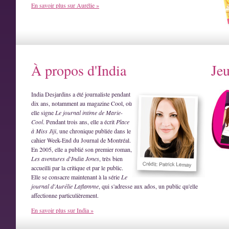
En savoir plus sur Aurélie »
À propos d'India
Je
India Desjardins a été journaliste pendant
dix ans, notamment au magazine Cool, où
elle signe
Le journal intime de Marie-
Cool
. Pendant trois ans, elle a écrit
Place
à Miss Jiji
, une chronique publiée dans le
cahier Week-End du Journal de Montréal.
En 2005, elle a publié son premier roman,
Les aventures d'India Jones
, très bien
accueilli par la critique et par le public.
Elle se consacre maintenant à la série
Le
journal d'Aurélie Laflamme
, qui s'adresse aux ados, un public qu'elle
affectionne particulièrement.
En savoir plus sur India »