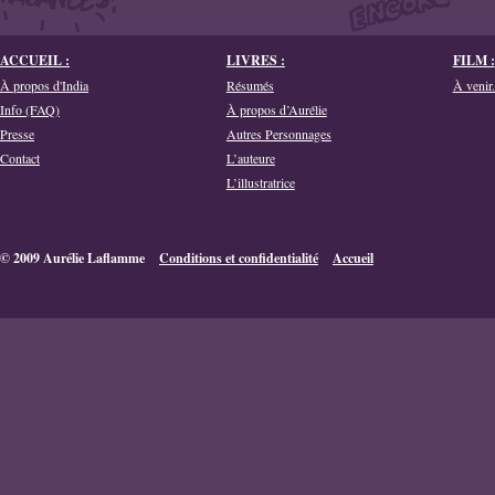
ACCUEIL :
LIVRES :
FILM :
À propos d'India
Résumés
À venir.
Info (FAQ)
À propos d’Aurélie
Presse
Autres Personnages
Contact
L’auteure
L’illustratrice
© 2009 Aurélie Laflamme
Conditions et confidentialité
Accueil