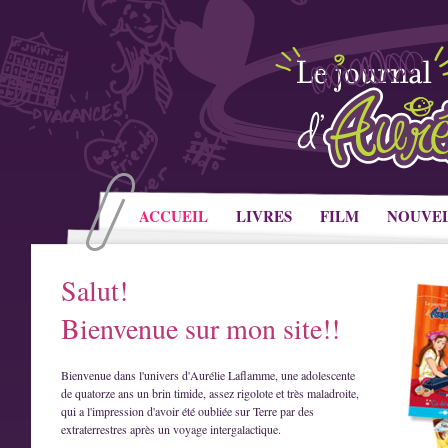
ACCUEIL
LIVRES
FILM
NOUVE
Salut!
Bienvenue sur mon site!!
Bienvenue dans l'univers d'Aurélie Laflamme, une adolescente
de quatorze ans un brin timide, assez rigolote et très maladroite,
qui a l'impression d'avoir été oubliée sur Terre par des
extraterrestres après un voyage intergalactique.