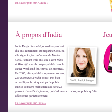
En savoir plus sur Aurélie »
À propos d'India
Je
India Desjardins a été journaliste pendant
dix ans, notamment au magazine Cool, où
elle signe
Le journal intime de Marie-
Cool
. Pendant trois ans, elle a écrit
Place
à Miss Jiji
, une chronique publiée dans le
cahier Week-End du Journal de Montréal.
En 2005, elle a publié son premier roman,
Les aventures d'India Jones
, très bien
accueilli par la critique et par le public.
Elle se consacre maintenant à la série
Le
journal d'Aurélie Laflamme
, qui s'adresse aux ados, un public qu'elle
affectionne particulièrement.
En savoir plus sur India »