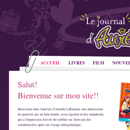
ACCUEIL
LIVRES
FILM
NOUVE
Salut!
Bienvenue sur mon site!!
Bienvenue dans l'univers d'Aurélie Laflamme, une adolescente
de quatorze ans un brin timide, assez rigolote et très maladroite,
qui a l'impression d'avoir été oubliée sur Terre par des
extraterrestres après un voyage intergalactique.