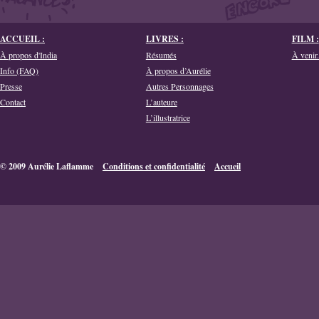
ACCUEIL :
LIVRES :
FILM :
À propos d'India
Résumés
À venir.
Info (FAQ)
À propos d’Aurélie
Presse
Autres Personnages
Contact
L’auteure
L’illustratrice
© 2009 Aurélie Laflamme
Conditions et confidentialité
Accueil