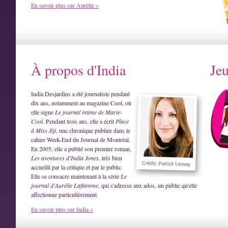
En savoir plus sur Aurélie »
À propos d'India
Je
India Desjardins a été journaliste pendant
dix ans, notamment au magazine Cool, où
elle signe
Le journal intime de Marie-
Cool
. Pendant trois ans, elle a écrit
Place
à Miss Jiji
, une chronique publiée dans le
cahier Week-End du Journal de Montréal.
En 2005, elle a publié son premier roman,
Les aventures d'India Jones
, très bien
accueilli par la critique et par le public.
Elle se consacre maintenant à la série
Le
journal d'Aurélie Laflamme
, qui s'adresse aux ados, un public qu'elle
affectionne particulièrement.
En savoir plus sur India »