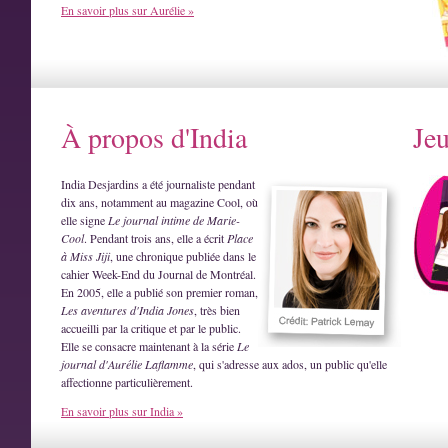
En savoir plus sur Aurélie »
À propos d'India
Je
India Desjardins a été journaliste pendant
dix ans, notamment au magazine Cool, où
elle signe
Le journal intime de Marie-
Cool
. Pendant trois ans, elle a écrit
Place
à Miss Jiji
, une chronique publiée dans le
cahier Week-End du Journal de Montréal.
En 2005, elle a publié son premier roman,
Les aventures d'India Jones
, très bien
accueilli par la critique et par le public.
Elle se consacre maintenant à la série
Le
journal d'Aurélie Laflamme
, qui s'adresse aux ados, un public qu'elle
affectionne particulièrement.
En savoir plus sur India »