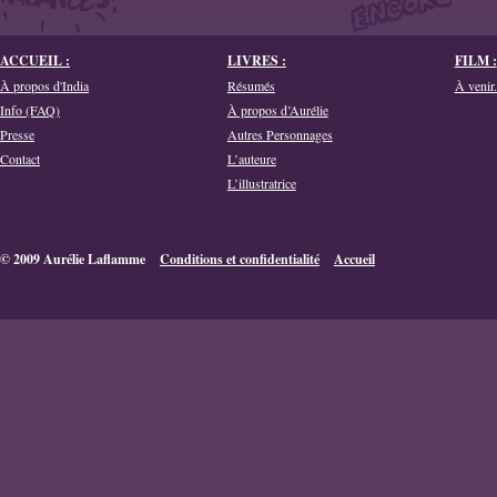
ACCUEIL :
LIVRES :
FILM :
À propos d'India
Résumés
À venir.
Info (FAQ)
À propos d’Aurélie
Presse
Autres Personnages
Contact
L’auteure
L’illustratrice
© 2009 Aurélie Laflamme
Conditions et confidentialité
Accueil