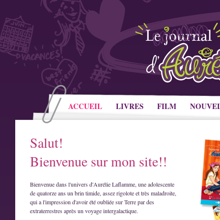
ACCUEIL
LIVRES
FILM
NOUVE
Salut!
Bienvenue sur mon site!!
Bienvenue dans l'univers d'Aurélie Laflamme, une adolescente
de quatorze ans un brin timide, assez rigolote et très maladroite,
qui a l'impression d'avoir été oubliée sur Terre par des
extraterrestres après un voyage intergalactique.