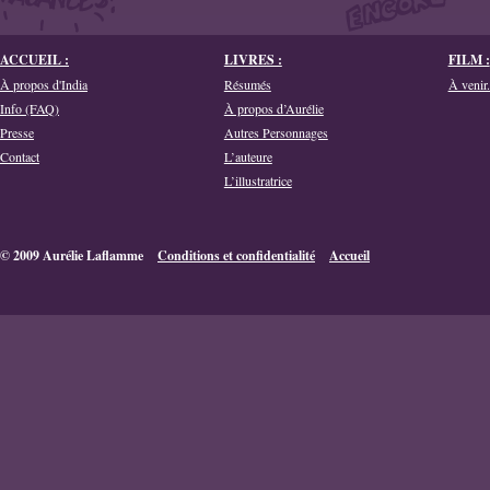
ACCUEIL :
LIVRES :
FILM :
À propos d'India
Résumés
À venir.
Info (FAQ)
À propos d’Aurélie
Presse
Autres Personnages
Contact
L’auteure
L’illustratrice
© 2009 Aurélie Laflamme
Conditions et confidentialité
Accueil