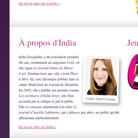
En savoir plus sur Aurélie »
À propos d'India
Je
India Desjardins a été journaliste pendant
dix ans, notamment au magazine Cool, où
elle signe
Le journal intime de Marie-
Cool
. Pendant trois ans, elle a écrit
Place
à Miss Jiji
, une chronique publiée dans le
cahier Week-End du Journal de Montréal.
En 2005, elle a publié son premier roman,
Les aventures d'India Jones
, très bien
accueilli par la critique et par le public.
Elle se consacre maintenant à la série
Le
journal d'Aurélie Laflamme
, qui s'adresse aux ados, un public qu'elle
affectionne particulièrement.
En savoir plus sur India »