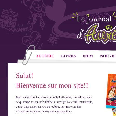
ACCUEIL
LIVRES
FILM
NOUVE
Salut!
Bienvenue sur mon site!!
Bienvenue dans l'univers d'Aurélie Laflamme, une adolescente
de quatorze ans un brin timide, assez rigolote et très maladroite,
qui a l'impression d'avoir été oubliée sur Terre par des
extraterrestres après un voyage intergalactique.