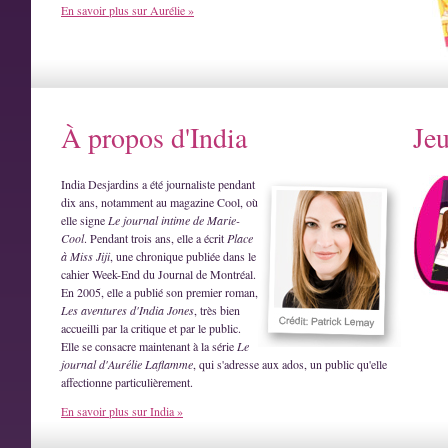
En savoir plus sur Aurélie »
À propos d'India
Je
India Desjardins a été journaliste pendant
dix ans, notamment au magazine Cool, où
elle signe
Le journal intime de Marie-
Cool
. Pendant trois ans, elle a écrit
Place
à Miss Jiji
, une chronique publiée dans le
cahier Week-End du Journal de Montréal.
En 2005, elle a publié son premier roman,
Les aventures d'India Jones
, très bien
accueilli par la critique et par le public.
Elle se consacre maintenant à la série
Le
journal d'Aurélie Laflamme
, qui s'adresse aux ados, un public qu'elle
affectionne particulièrement.
En savoir plus sur India »