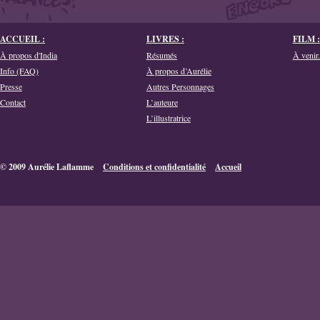
ACCUEIL :
LIVRES :
FILM :
À propos d'India
Résumés
À venir.
Info (FAQ)
À propos d’Aurélie
Presse
Autres Personnages
Contact
L’auteure
L’illustratrice
© 2009 Aurélie Laflamme
Conditions et confidentialité
Accueil