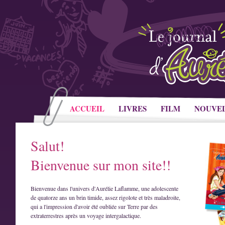
ACCUEIL
LIVRES
FILM
NOUVE
Salut!
Bienvenue sur mon site!!
Bienvenue dans l'univers d'Aurélie Laflamme, une adolescente
de quatorze ans un brin timide, assez rigolote et très maladroite,
qui a l'impression d'avoir été oubliée sur Terre par des
extraterrestres après un voyage intergalactique.