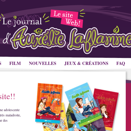
S
FILM
NOUVELLES
JEUX & CRÉATIONS
FAQ
ite!!
ne adolescente
très maladroite,
ar des