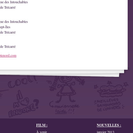
que des Intouchables
de Trécarré
que des Intouchables
ept-Îles
de Trécarré
de Trécarré
otenord.com
FILM :
NOUVELLES :
À venir...
janvier 2013