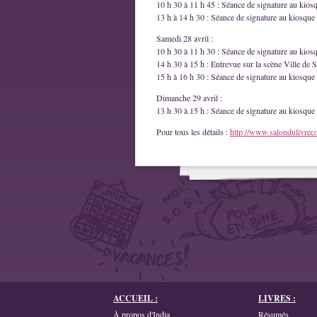
10 h 30 à 11 h 45 : Séance de signature au kios
13 h à 14 h 30 : Séance de signature au kiosque 
Samedi 28 avril :
10 h 30 à 11 h 30 : Séance de signature au kios
14 h 30 à 15 h : Entrevue sur la scène Ville de S
15 h à 16 h 30 : Séance de signature au kiosque 
Dimanche 29 avril :
13 h 30 à 15 h : Séance de signature au kiosque 
Pour tous les détails :
http://www.salondulivrec
ACCUEIL :
LIVRES :
À propos d'India
Résumés