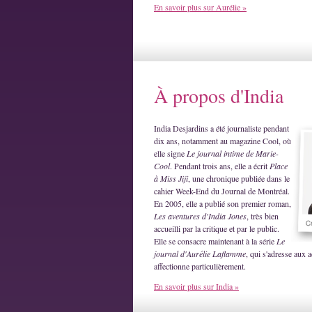
En savoir plus sur Aurélie »
À propos d'India
India Desjardins a été journaliste pendant
dix ans, notamment au magazine Cool, où
elle signe
Le journal intime de Marie-
Cool
. Pendant trois ans, elle a écrit
Place
à Miss Jiji
, une chronique publiée dans le
cahier Week-End du Journal de Montréal.
En 2005, elle a publié son premier roman,
Les aventures d'India Jones
, très bien
accueilli par la critique et par le public.
Elle se consacre maintenant à la série
Le
journal d'Aurélie Laflamme
, qui s'adresse aux a
affectionne particulièrement.
En savoir plus sur India »