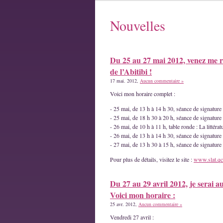
Nouvelles
Du 25 au 27 mai 2012, venez me r
de l’Abitibi !
17 mai. 2012,
Aucun commentaire »
Voici mon horaire complet :
- 25 mai, de 13 h à 14 h 30, séance de signatur
- 25 mai, de 18 h 30 à 20 h, séance de signature
- 26 mai, de 10 h à 11 h, table ronde : La littéra
- 26 mai, de 13 h à 14 h 30, séance de signature
- 27 mai, de 13 h 30 à 15 h, séance de signatur
Pour plus de détails, visitez le site :
www.slat.qc
Du 27 au 29 avril 2012, je serai a
Voici mon horaire :
25 avr. 2012,
Aucun commentaire »
Vendredi 27 avril :