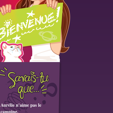
Aurélie n'aime pas le
camping.