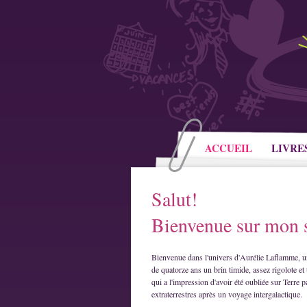
ACCUEIL
LIVRE
Salut!
Bienvenue sur mon s
Bienvenue dans l'univers d'Aurélie Laflamme, u
de quatorze ans un brin timide, assez rigolote et 
qui a l'impression d'avoir été oubliée sur Terre p
extraterrestres après un voyage intergalactique.