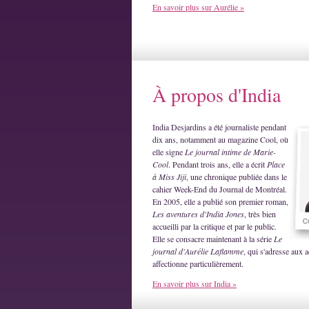
En savoir plus sur Aurélie »
À propos d'India
India Desjardins a été journaliste pendant
dix ans, notamment au magazine Cool, où
elle signe
Le journal intime de Marie-
Cool
. Pendant trois ans, elle a écrit
Place
à Miss Jiji
, une chronique publiée dans le
cahier Week-End du Journal de Montréal.
En 2005, elle a publié son premier roman,
Les aventures d'India Jones
, très bien
accueilli par la critique et par le public.
Elle se consacre maintenant à la série
Le
journal d'Aurélie Laflamme
, qui s'adresse aux a
affectionne particulièrement.
En savoir plus sur India »