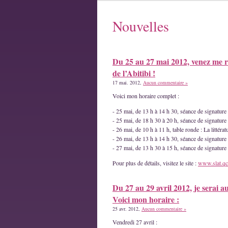
Nouvelles
Du 25 au 27 mai 2012, venez me r
de l’Abitibi !
17 mai. 2012,
Aucun commentaire »
Voici mon horaire complet :
- 25 mai, de 13 h à 14 h 30, séance de signatur
- 25 mai, de 18 h 30 à 20 h, séance de signature
- 26 mai, de 10 h à 11 h, table ronde : La littéra
- 26 mai, de 13 h à 14 h 30, séance de signature
- 27 mai, de 13 h 30 à 15 h, séance de signatur
Pour plus de détails, visitez le site :
www.slat.qc
Du 27 au 29 avril 2012, je serai a
Voici mon horaire :
25 avr. 2012,
Aucun commentaire »
Vendredi 27 avril :