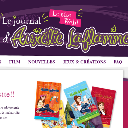
S
FILM
NOUVELLES
JEUX & CRÉATIONS
FAQ
ite!!
ne adolescente
très maladroite,
ar des