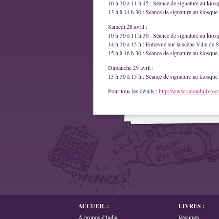
10 h 30 à 11 h 45 : Séance de signature au kios
13 h à 14 h 30 : Séance de signature au kiosque 
Samedi 28 avril :
10 h 30 à 11 h 30 : Séance de signature au kios
14 h 30 à 15 h : Entrevue sur la scène Ville de S
15 h à 16 h 30 : Séance de signature au kiosque 
Dimanche 29 avril :
13 h 30 à 15 h : Séance de signature au kiosque 
Pour tous les détails :
http://www.salondulivrec
ACCUEIL :
LIVRES :
À propos d'India
Résumés