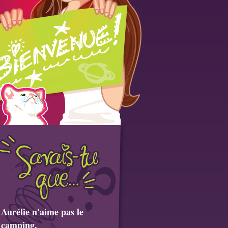
Aurélie n'aime pas le
camping.