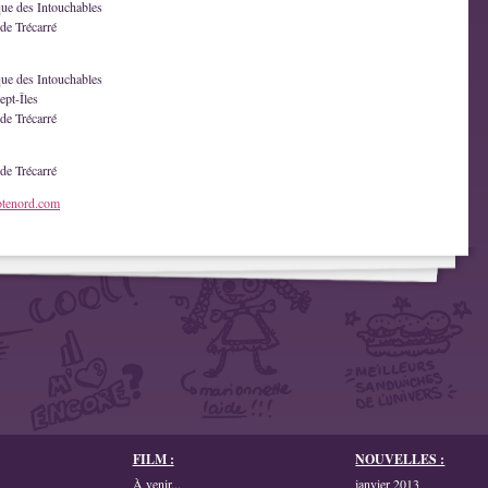
que des Intouchables
de Trécarré
que des Intouchables
ept-Îles
de Trécarré
de Trécarré
otenord.com
FILM :
NOUVELLES :
À venir...
janvier 2013