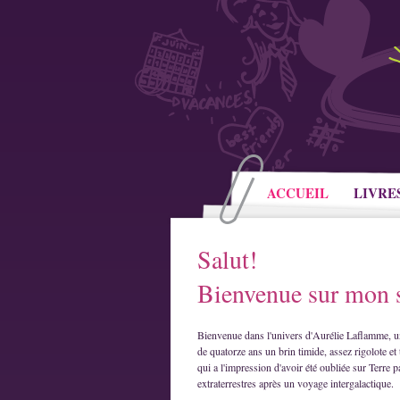
ACCUEIL
LIVRE
Salut!
Bienvenue sur mon s
Bienvenue dans l'univers d'Aurélie Laflamme, u
de quatorze ans un brin timide, assez rigolote et 
qui a l'impression d'avoir été oubliée sur Terre p
extraterrestres après un voyage intergalactique.