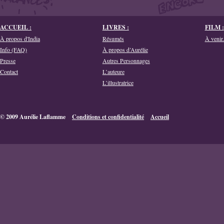
ACCUEIL :
LIVRES :
FILM :
À propos d'India
Résumés
À venir.
Info (FAQ)
À propos d’Aurélie
Presse
Autres Personnages
Contact
L’auteure
L’illustratrice
© 2009 Aurélie Laflamme
Conditions et confidentialité
Accueil