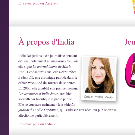
En savoir plus sur Aurélie »
À propos d'India
Je
India Desjardins a été journaliste pendant
dix ans, notamment au magazine Cool, où
elle signe
Le journal intime de Marie-
Cool
. Pendant trois ans, elle a écrit
Place
à Miss Jiji
, une chronique publiée dans le
cahier Week-End du Journal de Montréal.
En 2005, elle a publié son premier roman,
Les aventures d'India Jones
, très bien
accueilli par la critique et par le public.
Elle se consacre maintenant à la série
Le
journal d'Aurélie Laflamme
, qui s'adresse aux ados, un public qu'elle
affectionne particulièrement.
En savoir plus sur India »