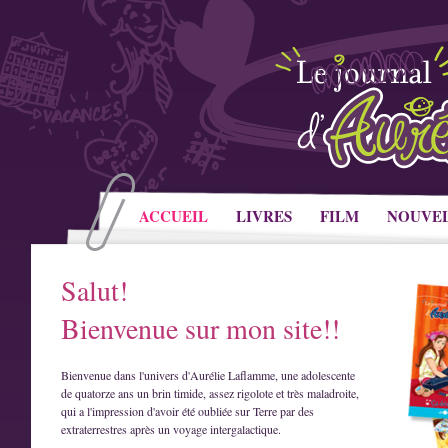
ACCUEIL
LIVRES
FILM
NOUVE
Salut!
Bienvenue sur mon site!!
Bienvenue dans l'univers d'Aurélie Laflamme, une adolescente
de quatorze ans un brin timide, assez rigolote et très maladroite,
qui a l'impression d'avoir été oubliée sur Terre par des
extraterrestres après un voyage intergalactique.