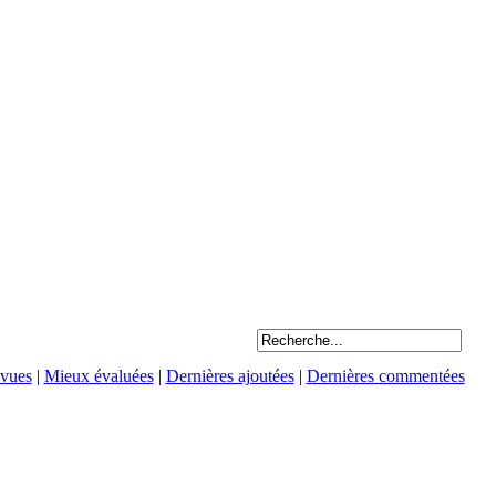
 vues
|
Mieux évaluées
|
Dernières ajoutées
|
Dernières commentées