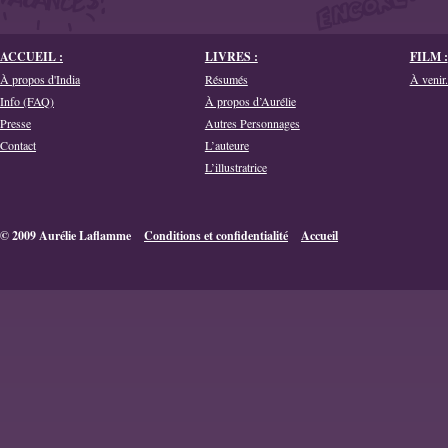
ACCUEIL :
LIVRES :
FILM :
À propos d'India
Résumés
À venir.
Info (FAQ)
À propos d’Aurélie
Presse
Autres Personnages
Contact
L’auteure
L’illustratrice
© 2009 Aurélie Laflamme
Conditions et confidentialité
Accueil